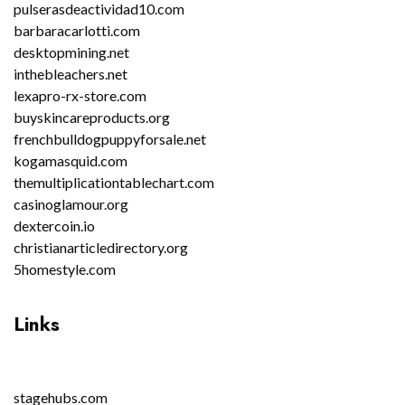
pulserasdeactividad10.com
barbaracarlotti.com
desktopmining.net
inthebleachers.net
lexapro-rx-store.com
buyskincareproducts.org
frenchbulldogpuppyforsale.net
kogamasquid.com
themultiplicationtablechart.com
casinoglamour.org
dextercoin.io
christianarticledirectory.org
5homestyle.com
Links
stagehubs.com