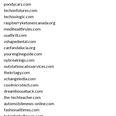
pondycars.com
techonfutures.com
techoologic.com
raspberryketonescanada.org
medihealthrules.com
usathrill.com
vshapedental.com
canfandalucia.org
yourengineguide.com
nybreakings.com
outstationcabsservices.com
thekrtagy.com
xchangeindia.com
coolmicrotech.com
dreamhousehack.com
the-techteacher.com
automobilenews-online.com
fashionalltimes.com
totaldigitalforum.com