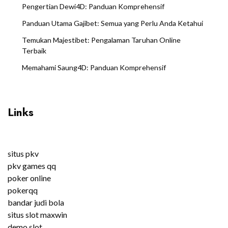
Pengertian Dewi4D: Panduan Komprehensif
Panduan Utama Gajibet: Semua yang Perlu Anda Ketahui
Temukan Majestibet: Pengalaman Taruhan Online
Terbaik
Memahami Saung4D: Panduan Komprehensif
Links
situs pkv
pkv games qq
poker online
pokerqq
bandar judi bola
situs slot maxwin
demo slot