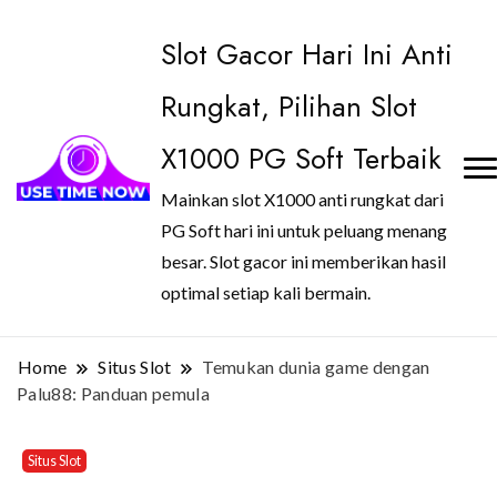
Slot Gacor Hari Ini Anti
Rungkat, Pilihan Slot
X1000 PG Soft Terbaik
Mainkan slot X1000 anti rungkat dari
PG Soft hari ini untuk peluang menang
besar. Slot gacor ini memberikan hasil
optimal setiap kali bermain.
Home
Situs Slot
Temukan dunia game dengan
Palu88: Panduan pemula
Situs Slot