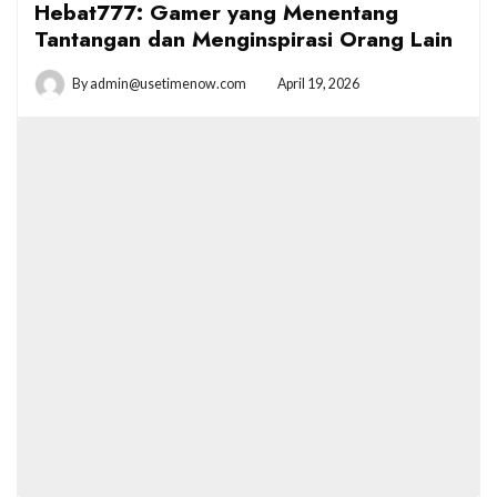
Hebat777: Gamer yang Menentang
Tantangan dan Menginspirasi Orang Lain
By
admin@usetimenow.com
April 19, 2026