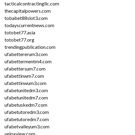
tacticalcontractingllc.com
thecapitalpowers.com
tobabet88slot3.com
todayscurrentnews.com
totobet77.asia
totobet77.org
trendingpublication.com
ufabettererum3.com
ufabettermentm4.com
ufabettersum7.com
ufabettinwm7.com
ufabettinwum3.com
ufabetunitedm3.com
ufabetunitedm7.com
ufabetuskedm7.com
ufabetutoredm3.com
ufabetutoredm7.com
ufabetvalleyum3.com
veloxview.com