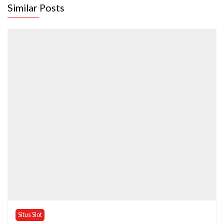
Similar Posts
Situs Slot