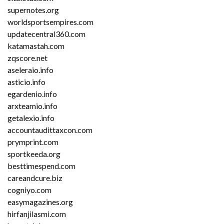
supernotes.org
worldsportsempires.com
updatecentral360.com
katamastah.com
zqscore.net
aseleraio.info
asticio.info
egardenio.info
arxteamio.info
getalexio.info
accountaudittaxcon.com
prymprint.com
sportkeeda.org
besttimespend.com
careandcure.biz
cogniyo.com
easymagazines.org
hirfanjilasmi.com