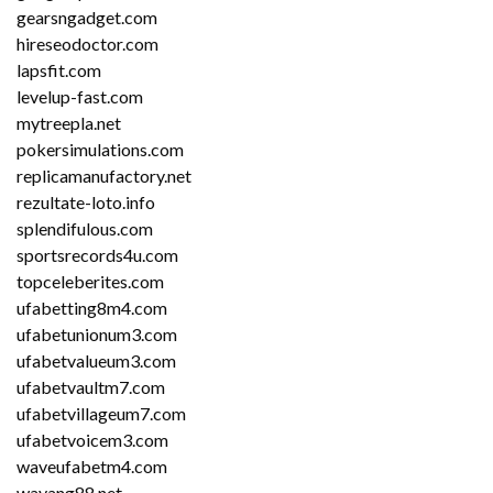
gearsngadget.com
hireseodoctor.com
lapsfit.com
levelup-fast.com
mytreepla.net
pokersimulations.com
replicamanufactory.net
rezultate-loto.info
splendifulous.com
sportsrecords4u.com
topceleberites.com
ufabetting8m4.com
ufabetunionum3.com
ufabetvalueum3.com
ufabetvaultm7.com
ufabetvillageum7.com
ufabetvoicem3.com
waveufabetm4.com
wayang88.net