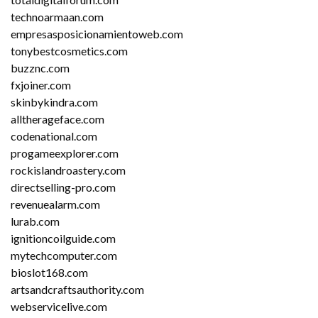
technoarmaan.com
empresasposicionamientoweb.com
tonybestcosmetics.com
buzznc.com
fxjoiner.com
skinbykindra.com
alltherageface.com
codenational.com
progameexplorer.com
rockislandroastery.com
directselling-pro.com
revenuealarm.com
lurab.com
ignitioncoilguide.com
mytechcomputer.com
bioslot168.com
artsandcraftsauthority.com
webservicelive.com