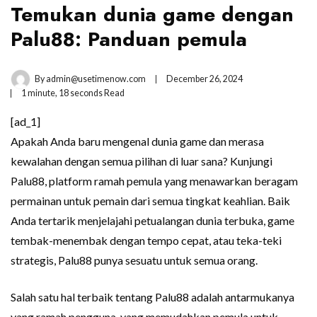
Temukan dunia game dengan
Palu88: Panduan pemula
By
admin@usetimenow.com
December 26, 2024
1 minute, 18 seconds Read
[ad_1]
Apakah Anda baru mengenal dunia game dan merasa
kewalahan dengan semua pilihan di luar sana? Kunjungi
Palu88, platform ramah pemula yang menawarkan beragam
permainan untuk pemain dari semua tingkat keahlian. Baik
Anda tertarik menjelajahi petualangan dunia terbuka, game
tembak-menembak dengan tempo cepat, atau teka-teki
strategis, Palu88 punya sesuatu untuk semua orang.
Salah satu hal terbaik tentang Palu88 adalah antarmukanya
yang ramah pengguna, yang memudahkan pemula untuk