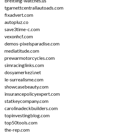
breitling-watches.us
tgarnettcentrallautoads.com
fixadvert.com
autopluz.co
save3time-c.com
vexonhcf.com
demos-pixelsparadise.com
mediatitude.com
prewarmotorcycles.com
simracinglinks.com
dosyamerkezi.net
le-surrealisme.com
showcasebeauty.com
insurancepolicyexpert.com
statkeycompany.com
carolinadeckbuilders.com
topinvestingblog.com
top50tools.com
the-rep.com