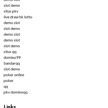
slot demo
situs pkv
live draw hk lotto
demo slot
slot demo
demo slot
demo slot
slot demo
situs qq
domino99
bandarqq
slot demo
poker online
poker
qq
pkv dominoqq
Links