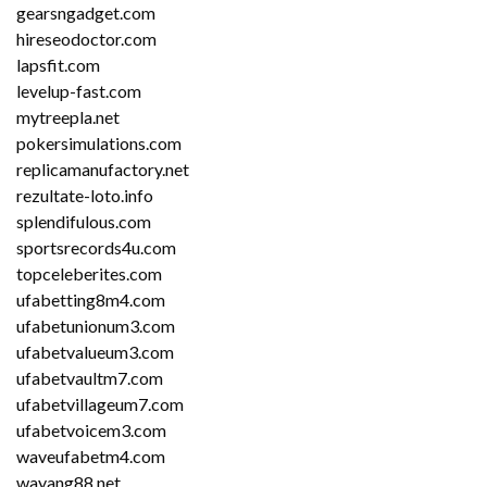
gearsngadget.com
hireseodoctor.com
lapsfit.com
levelup-fast.com
mytreepla.net
pokersimulations.com
replicamanufactory.net
rezultate-loto.info
splendifulous.com
sportsrecords4u.com
topceleberites.com
ufabetting8m4.com
ufabetunionum3.com
ufabetvalueum3.com
ufabetvaultm7.com
ufabetvillageum7.com
ufabetvoicem3.com
waveufabetm4.com
wayang88.net