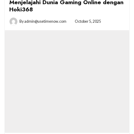
Menjelajahi Dunia Gaming Online dengan
Hoki368
By
admin@usetimenow.com
October 5, 2025