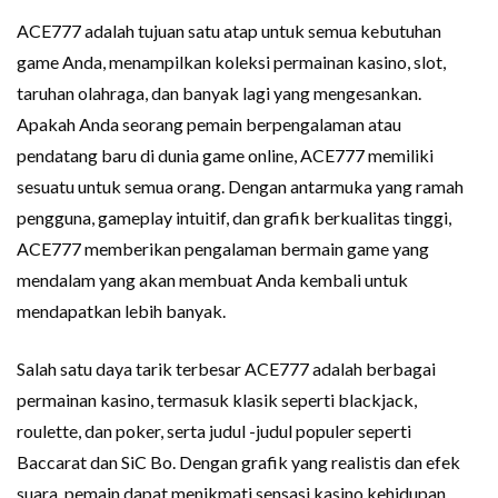
ACE777 adalah tujuan satu atap untuk semua kebutuhan
game Anda, menampilkan koleksi permainan kasino, slot,
taruhan olahraga, dan banyak lagi yang mengesankan.
Apakah Anda seorang pemain berpengalaman atau
pendatang baru di dunia game online, ACE777 memiliki
sesuatu untuk semua orang. Dengan antarmuka yang ramah
pengguna, gameplay intuitif, dan grafik berkualitas tinggi,
ACE777 memberikan pengalaman bermain game yang
mendalam yang akan membuat Anda kembali untuk
mendapatkan lebih banyak.
Salah satu daya tarik terbesar ACE777 adalah berbagai
permainan kasino, termasuk klasik seperti blackjack,
roulette, dan poker, serta judul -judul populer seperti
Baccarat dan SiC Bo. Dengan grafik yang realistis dan efek
suara, pemain dapat menikmati sensasi kasino kehidupan