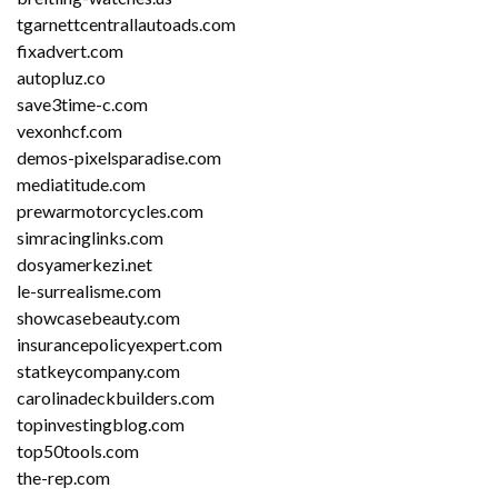
tgarnettcentrallautoads.com
fixadvert.com
autopluz.co
save3time-c.com
vexonhcf.com
demos-pixelsparadise.com
mediatitude.com
prewarmotorcycles.com
simracinglinks.com
dosyamerkezi.net
le-surrealisme.com
showcasebeauty.com
insurancepolicyexpert.com
statkeycompany.com
carolinadeckbuilders.com
topinvestingblog.com
top50tools.com
the-rep.com