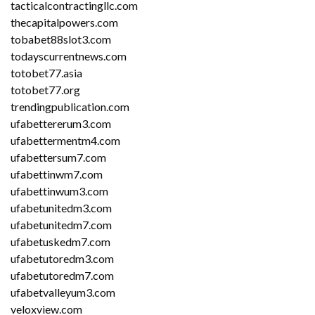
tacticalcontractingllc.com
thecapitalpowers.com
tobabet88slot3.com
todayscurrentnews.com
totobet77.asia
totobet77.org
trendingpublication.com
ufabettererum3.com
ufabettermentm4.com
ufabettersum7.com
ufabettinwm7.com
ufabettinwum3.com
ufabetunitedm3.com
ufabetunitedm7.com
ufabetuskedm7.com
ufabetutoredm3.com
ufabetutoredm7.com
ufabetvalleyum3.com
veloxview.com