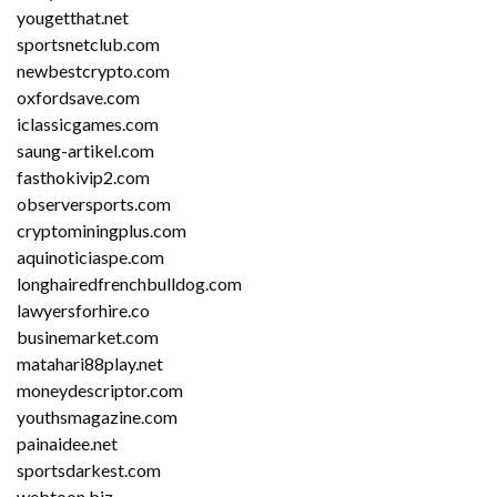
yougetthat.net
sportsnetclub.com
newbestcrypto.com
oxfordsave.com
iclassicgames.com
saung-artikel.com
fasthokivip2.com
observersports.com
cryptominingplus.com
aquinoticiaspe.com
longhairedfrenchbulldog.com
lawyersforhire.co
businemarket.com
matahari88play.net
moneydescriptor.com
youthsmagazine.com
painaidee.net
sportsdarkest.com
webtoon.biz