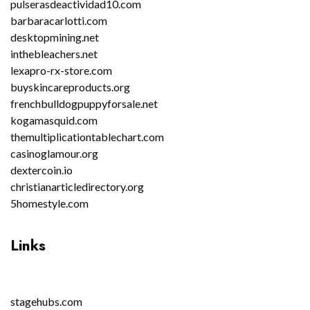
pulserasdeactividad10.com
barbaracarlotti.com
desktopmining.net
inthebleachers.net
lexapro-rx-store.com
buyskincareproducts.org
frenchbulldogpuppyforsale.net
kogamasquid.com
themultiplicationtablechart.com
casinoglamour.org
dextercoin.io
christianarticledirectory.org
5homestyle.com
Links
stagehubs.com