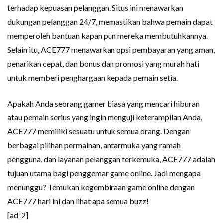
terhadap kepuasan pelanggan. Situs ini menawarkan
dukungan pelanggan 24/7, memastikan bahwa pemain dapat
memperoleh bantuan kapan pun mereka membutuhkannya.
Selain itu, ACE777 menawarkan opsi pembayaran yang aman,
penarikan cepat, dan bonus dan promosi yang murah hati
untuk memberi penghargaan kepada pemain setia.
Apakah Anda seorang gamer biasa yang mencari hiburan
atau pemain serius yang ingin menguji keterampilan Anda,
ACE777 memiliki sesuatu untuk semua orang. Dengan
berbagai pilihan permainan, antarmuka yang ramah
pengguna, dan layanan pelanggan terkemuka, ACE777 adalah
tujuan utama bagi penggemar game online. Jadi mengapa
menunggu? Temukan kegembiraan game online dengan
ACE777 hari ini dan lihat apa semua buzz!
[ad_2]