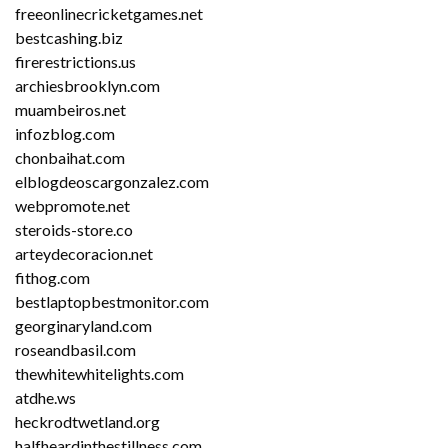
freeonlinecricketgames.net
bestcashing.biz
firerestrictions.us
archiesbrooklyn.com
muambeiros.net
infozblog.com
chonbaihat.com
elblogdeoscargonzalez.com
webpromote.net
steroids-store.co
arteydecoracion.net
fithog.com
bestlaptopbestmonitor.com
georginaryland.com
roseandbasil.com
thewhitewhitelights.com
atdhe.ws
heckrodtwetland.org
halfheardinthestillness.com