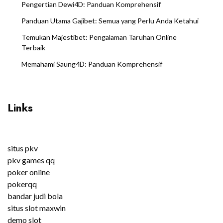
Pengertian Dewi4D: Panduan Komprehensif
Panduan Utama Gajibet: Semua yang Perlu Anda Ketahui
Temukan Majestibet: Pengalaman Taruhan Online
Terbaik
Memahami Saung4D: Panduan Komprehensif
Links
situs pkv
pkv games qq
poker online
pokerqq
bandar judi bola
situs slot maxwin
demo slot