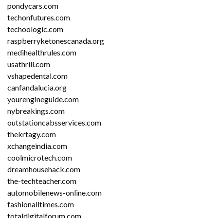
pondycars.com
techonfutures.com
techoologic.com
raspberryketonescanada.org
medihealthrules.com
usathrill.com
vshapedental.com
canfandalucia.org
yourengineguide.com
nybreakings.com
outstationcabsservices.com
thekrtagy.com
xchangeindia.com
coolmicrotech.com
dreamhousehack.com
the-techteacher.com
automobilenews-online.com
fashionalltimes.com
totaldigitalforum.com