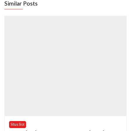
Similar Posts
Situs Slot