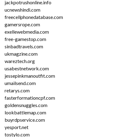
jackpotrushonline.info
ucnewshindi.com
freecellphonedatabase.com
gamersrope.com
exellewebmedia.com
free-gamestop.com
sinbadtravels.com
ukmagzine.com
wareztech.org
usabestnetwork.com
jessepinkmanoutfit.com
umailsend.com
retarys.com
fasterformationcpf.com
goldensnuggles.com
lookbattlemap.com
buyrdpservice.com
yesport.net
tostylo.com