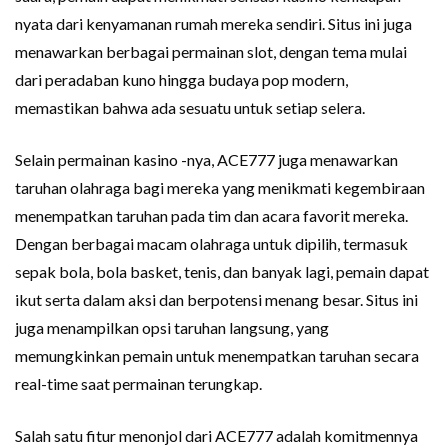
nyata dari kenyamanan rumah mereka sendiri. Situs ini juga
menawarkan berbagai permainan slot, dengan tema mulai
dari peradaban kuno hingga budaya pop modern,
memastikan bahwa ada sesuatu untuk setiap selera.
Selain permainan kasino -nya, ACE777 juga menawarkan
taruhan olahraga bagi mereka yang menikmati kegembiraan
menempatkan taruhan pada tim dan acara favorit mereka.
Dengan berbagai macam olahraga untuk dipilih, termasuk
sepak bola, bola basket, tenis, dan banyak lagi, pemain dapat
ikut serta dalam aksi dan berpotensi menang besar. Situs ini
juga menampilkan opsi taruhan langsung, yang
memungkinkan pemain untuk menempatkan taruhan secara
real-time saat permainan terungkap.
Salah satu fitur menonjol dari ACE777 adalah komitmennya