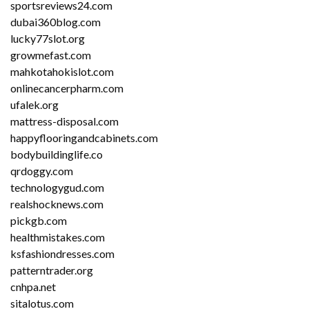
sportsreviews24.com
dubai360blog.com
lucky77slot.org
growmefast.com
mahkotahokislot.com
onlinecancerpharm.com
ufalek.org
mattress-disposal.com
happyflooringandcabinets.com
bodybuildinglife.co
qrdoggy.com
technologygud.com
realshocknews.com
pickgb.com
healthmistakes.com
ksfashiondresses.com
patterntrader.org
cnhpa.net
sitalotus.com