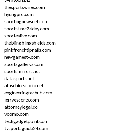
thesportswires.com
hyungpro.com
sportingnewsnet.com
sportstime24day.com
sporteslive.com
theblingblingshields.com
pinkfrenchtipnails.com
newgamestv.com
sportsgallerys.com
sportsmirrors.net
datasports.net
atasehirescortu.net
engineeringtechub.com
jerryescorts.com
attorneylegal.co
voomb.com
techgadgetpoint.com
tvsportsguide24.com