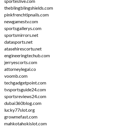
sporteslive.com
theblingblingshields.com
pinkfrenchtipnails.com
newgamestv.com
sportsgallerys.com
sportsmirrors.net
datasports.net
atasehirescortu.net
engineeringtechub.com
jerryescorts.com
attorneylegal.co
voomb.com
techgadgetpoint.com
tvsportsguide24.com
sportsreviews24.com
dubai360blog.com
lucky77slot.org
growmefast.com
mahkotahokislot.com