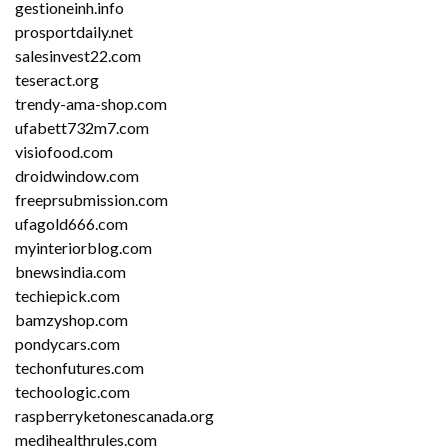
gestioneinh.info
prosportdaily.net
salesinvest22.com
teseract.org
trendy-ama-shop.com
ufabett732m7.com
visiofood.com
droidwindow.com
freeprsubmission.com
ufagold666.com
myinteriorblog.com
bnewsindia.com
techiepick.com
bamzyshop.com
pondycars.com
techonfutures.com
techoologic.com
raspberryketonescanada.org
medihealthrules.com