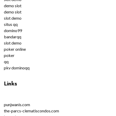
demo slot
demo slot
slot demo
situs qq
domino99
bandarqq
slot demo
poker online
poker
qq
pkv dominoqq
Links
punjwanis.com
the-parcs-clematiscondos.com