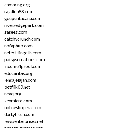
camming.org
rajalion88.com
goupuntacana.com
riversedgepark.com
zaseez.com
catchycrunch.com
nofaphub.com
nefertitingalls.com
patsyscreations.com
income4proof.com
educaritas.org
lensajelajah.com
betflik09.net
ncaq.org
xenmicro.com
onlineshopera.com
dartyfresh.com
lewisenterprises.net
pcsoftwarefree.org