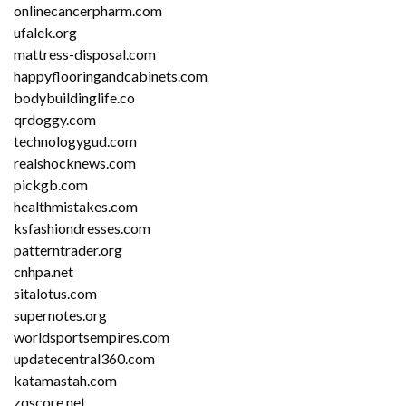
onlinecancerpharm.com
ufalek.org
mattress-disposal.com
happyflooringandcabinets.com
bodybuildinglife.co
qrdoggy.com
technologygud.com
realshocknews.com
pickgb.com
healthmistakes.com
ksfashiondresses.com
patterntrader.org
cnhpa.net
sitalotus.com
supernotes.org
worldsportsempires.com
updatecentral360.com
katamastah.com
zqscore.net