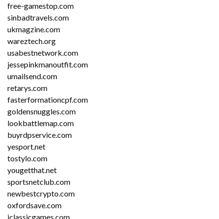
free-gamestop.com
sinbadtravels.com
ukmagzine.com
wareztech.org
usabestnetwork.com
jessepinkmanoutfit.com
umailsend.com
retarys.com
fasterformationcpf.com
goldensnuggles.com
lookbattlemap.com
buyrdpservice.com
yesport.net
tostylo.com
yougetthat.net
sportsnetclub.com
newbestcrypto.com
oxfordsave.com
iclassicgames.com