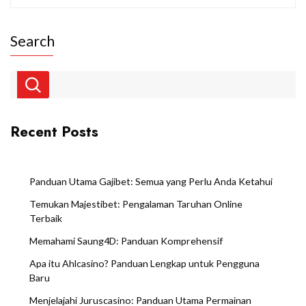
Search
Recent Posts
Panduan Utama Gajibet: Semua yang Perlu Anda Ketahui
Temukan Majestibet: Pengalaman Taruhan Online
Terbaik
Memahami Saung4D: Panduan Komprehensif
Apa itu Ahlcasino? Panduan Lengkap untuk Pengguna
Baru
Menjelajahi Juruscasino: Panduan Utama Permainan