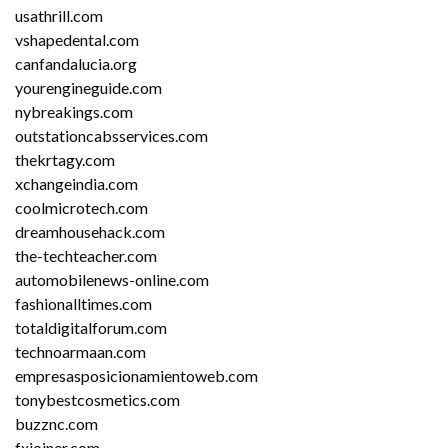
usathrill.com
vshapedental.com
canfandalucia.org
yourengineguide.com
nybreakings.com
outstationcabsservices.com
thekrtagy.com
xchangeindia.com
coolmicrotech.com
dreamhousehack.com
the-techteacher.com
automobilenews-online.com
fashionalltimes.com
totaldigitalforum.com
technoarmaan.com
empresasposicionamientoweb.com
tonybestcosmetics.com
buzznc.com
fxjoiner.com