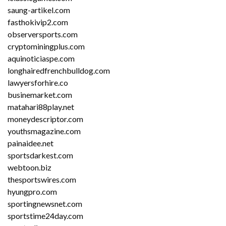
saung-artikel.com
fasthokivip2.com
observersports.com
cryptominingplus.com
aquinoticiaspe.com
longhairedfrenchbulldog.com
lawyersforhire.co
businemarket.com
matahari88play.net
moneydescriptor.com
youthsmagazine.com
painaidee.net
sportsdarkest.com
webtoon.biz
thesportswires.com
hyungpro.com
sportingnewsnet.com
sportstime24day.com