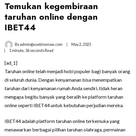
Temukan kegembiraan
taruhan online dengan
IBET44
By
admin@usetimenow.com
May 2, 2025
1 minute, 36 seconds Read
[ad_1]
Taruhan online telah menjadi hobi populer bagi banyak orang
di seluruh dunia. Dengan kenyamanan bisa menempatkan
taruhan dari kenyamanan rumah Anda sendiri, tidak heran
mengapa begitu banyak yang beralih ke platform taruhan
online seperti IBET44 untuk kebutuhan perjudian mereka.
IBET44 adalah platform taruhan online terkemuka yang
menawarkan berbagai pilihan taruhan olahraga, permainan