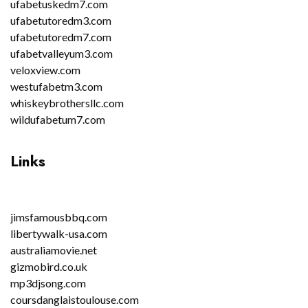
ufabetuskedm7.com
ufabetutoredm3.com
ufabetutoredm7.com
ufabetvalleyum3.com
veloxview.com
westufabetm3.com
whiskeybrothersllc.com
wildufabetum7.com
Links
jimsfamousbbq.com
libertywalk-usa.com
australiamovie.net
gizmobird.co.uk
mp3djsong.com
coursdanglaistoulouse.com