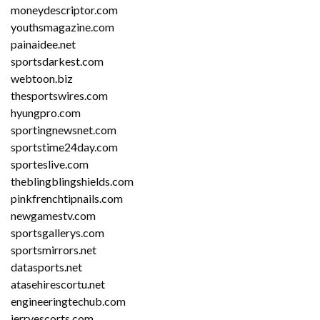
moneydescriptor.com
youthsmagazine.com
painaidee.net
sportsdarkest.com
webtoon.biz
thesportswires.com
hyungpro.com
sportingnewsnet.com
sportstime24day.com
sporteslive.com
theblingblingshields.com
pinkfrenchtipnails.com
newgamestv.com
sportsgallerys.com
sportsmirrors.net
datasports.net
atasehirescortu.net
engineeringtechub.com
jerryescorts.com