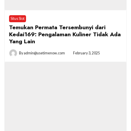
Situs Slot
Temukan Permata Tersembunyi dari
Kedai169: Pengalaman Kuliner Tidak Ada
Yang Lain
By
admin@usetimenow.com
February 3, 2025