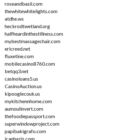
roseandbasil.com
thewhitewhitelights.com
atdhe.ws
heckrodtwetland.org
halfheardinthestillness.com
mybestmassagechair.com
ericreed.net
fluxetine.com
mobilecasino8760.com
betqq3.net
casinoloans5.us
CasinoAuction.us
kipooglecouk.us
mykitchennhome.com
aumoulinvert.com
thefoodiepassport.com
superwindowproject.com
papibakigrafo.com
icanhazjs.com