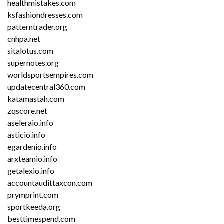
healthmistakes.com
ksfashiondresses.com
patterntrader.org
cnhpa.net
sitalotus.com
supernotes.org
worldsportsempires.com
updatecentral360.com
katamastah.com
zqscore.net
aseleraio.info
asticio.info
egardenio.info
arxteamio.info
getalexio.info
accountaudittaxcon.com
prymprint.com
sportkeeda.org
besttimespend.com