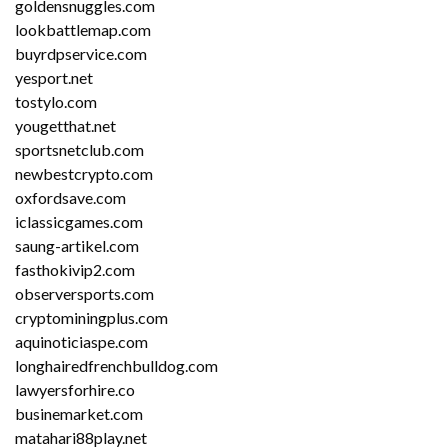
goldensnuggles.com
lookbattlemap.com
buyrdpservice.com
yesport.net
tostylo.com
yougetthat.net
sportsnetclub.com
newbestcrypto.com
oxfordsave.com
iclassicgames.com
saung-artikel.com
fasthokivip2.com
observersports.com
cryptominingplus.com
aquinoticiaspe.com
longhairedfrenchbulldog.com
lawyersforhire.co
businemarket.com
matahari88play.net