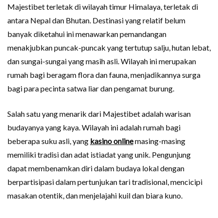
Majestibet terletak di wilayah timur Himalaya, terletak di
antara Nepal dan Bhutan. Destinasi yang relatif belum
banyak diketahui ini menawarkan pemandangan
menakjubkan puncak-puncak yang tertutup salju, hutan lebat,
dan sungai-sungai yang masih asli. Wilayah ini merupakan
rumah bagi beragam flora dan fauna, menjadikannya surga
bagi para pecinta satwa liar dan pengamat burung.
Salah satu yang menarik dari Majestibet adalah warisan
budayanya yang kaya. Wilayah ini adalah rumah bagi
beberapa suku asli, yang
kasino online
masing-masing
memiliki tradisi dan adat istiadat yang unik. Pengunjung
dapat membenamkan diri dalam budaya lokal dengan
berpartisipasi dalam pertunjukan tari tradisional, mencicipi
masakan otentik, dan menjelajahi kuil dan biara kuno.