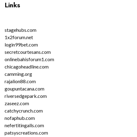
Links
stagehubs.com
1x2forum.net
login99bet.com
secretcourtesans.com
onlinebahisforum1.com
chicagoheadline.com
camming.org
rajalion88.com
goupuntacana.com
riversedgepark.com
zaseez.com
catchycrunch.com
nofaphub.com
nefertitingalls.com
patsyscreations.com