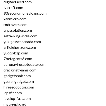
digitactseed.com
lvlcraft.com
90secondmoneyloans.com
xenmicro.com
rodrovers.com
tripssolution.com
satta-king-india.com
yukigassencanada.com
articlehorizone.com
yuqqbbzp.com
7betagents6.com
coronavirusuptodate.com
crackinstreams.com
gadgetspak.com
gearsngadget.com
hireseodoctor.com
lapsfit.com
levelup-fast.com
mytreepla.net