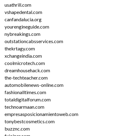
usathrill.com
vshapedental.com
canfandalucia.org
yourengineguide.com
nybreakings.com
outstationcabsservices.com
thekrtagy.com
xchangeindia.com
coolmicrotech.com
dreamhousehack.com
the-techteacher.com
automobilenews-online.com
fashionalltimes.com
totaldigitalforum.com
technoarmaan.com
empresasposicionamientoweb.com
tonybestcosmetics.com
buzznc.com
fxjoiner.com