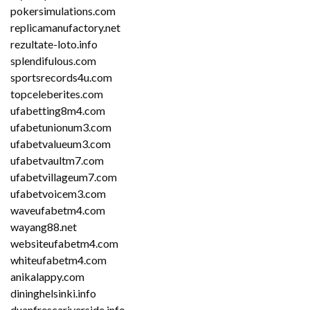
pokersimulations.com
replicamanufactory.net
rezultate-loto.info
splendifulous.com
sportsrecords4u.com
topceleberites.com
ufabetting8m4.com
ufabetunionum3.com
ufabetvalueum3.com
ufabetvaultm7.com
ufabetvillageum7.com
ufabetvoicem3.com
waveufabetm4.com
wayang88.net
websiteufabetm4.com
whiteufabetm4.com
anikalappy.com
dininghelsinki.info
duanfrescariverside.info