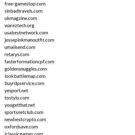
free-gamestop.com
sinbadtravels.com
ukmagzine.com
wareztech.org
usabestnetwork.com
jessepinkmanoutfit.com
umailsend.com
retarys.com
fasterformationcpf.com
goldensnuggles.com
lookbattlemap.com
buyrdpservice.com
yesport.net
tostylo.com
yougetthat.net
sportsnetclub.com
newbestcrypto.com
oxfordsave.com
iclassicgames.com