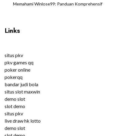
Memahami Winlose99: Panduan Komprehensif
Links
situs pkv
pkv games qq
poker online
pokerqq
bandar judi bola
situs slot maxwin
demo slot
slot demo
situs pkv
live draw hk lotto
demo slot
slot demo