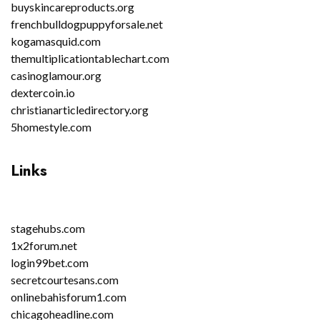
buyskincareproducts.org
frenchbulldogpuppyforsale.net
kogamasquid.com
themultiplicationtablechart.com
casinoglamour.org
dextercoin.io
christianarticledirectory.org
5homestyle.com
Links
stagehubs.com
1x2forum.net
login99bet.com
secretcourtesans.com
onlinebahisforum1.com
chicagoheadline.com