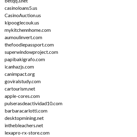
betqq3.net
casinoloans5.us
CasinoAuction.us
kipooglecouk.us
mykitchennhome.com
aumoulinvert.com
thefoodiepassport.com
superwindowproject.com
papibakigrafo.com
icanhazjs.com
canimpact.org
goviralstudy.com
cartourism.net
apple-cores.com
pulserasdeactividad10.com
barbaracarlotti.com
desktopmining.net
inthebleachers.net
lexapro-rx-store.com