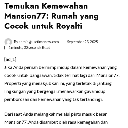
Temukan Kemewahan
Mansion77: Rumah yang
Cocok untuk Royalti
By
admin@usetimenow.com
September 23, 2025
1 minute, 30 seconds Read
[ad_1]
Jika Anda pernah bermimpi hidup dalam kemewahan yang
cocok untuk bangsawan, tidak terlihat lagi dari Mansion77.
Properti yang menakjubkan ini, yang terletak di jantung
lingkungan yang bergengsi, menawarkan gaya hidup
pemborosan dan kemewahan yang tak tertandingi.
Dari saat Anda melangkah melalui pintu masuk besar
Mansion77, Anda disambut oleh rasa kemegahan dan