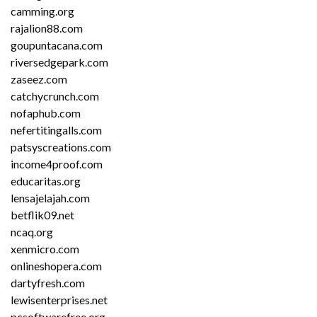
camming.org
rajalion88.com
goupuntacana.com
riversedgepark.com
zaseez.com
catchycrunch.com
nofaphub.com
nefertitingalls.com
patsyscreations.com
income4proof.com
educaritas.org
lensajelajah.com
betflik09.net
ncaq.org
xenmicro.com
onlineshopera.com
dartyfresh.com
lewisenterprises.net
pcsoftwarefree.org