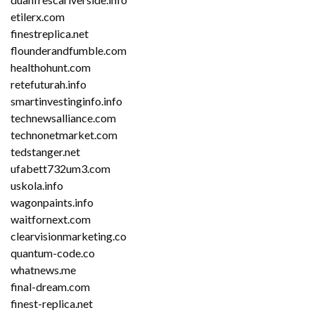
etilerx.com
finestreplica.net
flounderandfumble.com
healthohunt.com
retefuturah.info
smartinvestinginfo.info
technewsalliance.com
technonetmarket.com
tedstanger.net
ufabett732um3.com
uskola.info
wagonpaints.info
waitfornext.com
clearvisionmarketing.co
quantum-code.co
whatnews.me
final-dream.com
finest-replica.net