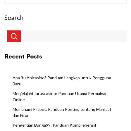
Search
Recent Posts
Apa itu Ahlcasino? Panduan Lengkap untuk Pengguna
Baru
Menjelajahi Juruscasino: Panduan Utama Permainan
Online
Memahami Plisbet: Panduan Penting tentang Manfaat
dan Fitur
Pengertian Bunga99: Panduan Komprehensif