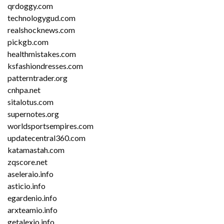
qrdoggy.com
technologygud.com
realshocknews.com
pickgb.com
healthmistakes.com
ksfashiondresses.com
patterntrader.org
cnhpa.net
sitalotus.com
supernotes.org
worldsportsempires.com
updatecentral360.com
katamastah.com
zqscore.net
aseleraio.info
asticio.info
egardenio.info
arxteamio.info
getalexio.info