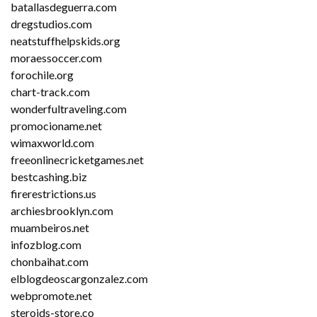
batallasdeguerra.com
dregstudios.com
neatstuffhelpskids.org
moraessoccer.com
forochile.org
chart-track.com
wonderfultraveling.com
promocioname.net
wimaxworld.com
freeonlinecricketgames.net
bestcashing.biz
firerestrictions.us
archiesbrooklyn.com
muambeiros.net
infozblog.com
chonbaihat.com
elblogdeoscargonzalez.com
webpromote.net
steroids-store.co