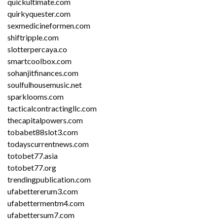
quickultimate.com
quirkyquester.com
sexmedicineformen.com
shiftripple.com
slotterpercaya.co
smartcoolbox.com
sohanjitfinances.com
soulfulhousemusic.net
sparklooms.com
tacticalcontractingllc.com
thecapitalpowers.com
tobabet88slot3.com
todayscurrentnews.com
totobet77.asia
totobet77.org
trendingpublication.com
ufabettererum3.com
ufabettermentm4.com
ufabettersum7.com