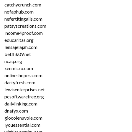
catchycrunch.com
nofaphub.com
nefertitingalls.com
patsyscreations.com
income4proof.com
educaritas.org
lensajelajah.com
betflik09.net
ncaq.org
xenmicro.com
onlineshopera.com
dartyfresh.com
lewisenterprises.net
pcsoftwarefree.org
dailylinking.com
dnafyx.com
giocolenuvole.com
iyouessential.com
withloveamity.com