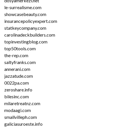
dosyamerkezi.net
le-surrealisme.com
showcasebeauty.com
insurancepolicyexpert.com
statkeycompany.com
carolinadeckbuilders.com
topinvestingblog.com
top50tools.com
the-rep.com
saltyfranks.com
annerani.com
jazzatude.com
0022pa.com
zeroshare.info
bilesinc.com
milaretreatnz.com
modaagi.com
smallvilleph.com
galiciasuroeste.info