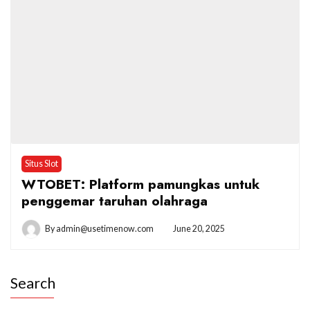
Situs Slot
WTOBET: Platform pamungkas untuk
penggemar taruhan olahraga
By
admin@usetimenow.com
June 20, 2025
Search