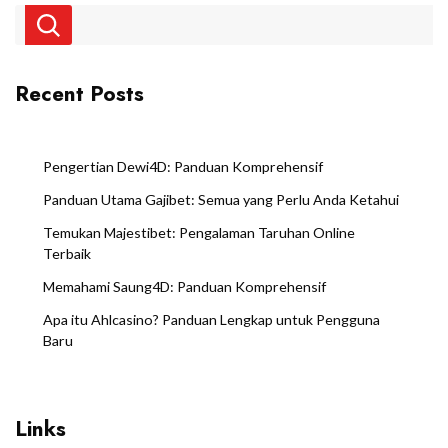
Recent Posts
Pengertian Dewi4D: Panduan Komprehensif
Panduan Utama Gajibet: Semua yang Perlu Anda Ketahui
Temukan Majestibet: Pengalaman Taruhan Online
Terbaik
Memahami Saung4D: Panduan Komprehensif
Apa itu Ahlcasino? Panduan Lengkap untuk Pengguna
Baru
Links