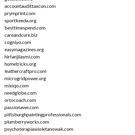
accountaudittaxcon.com
prymprint.com
sportkeeda.org
besttimespend.com
careandcure.biz
cogniyo.com
easymagazines.org
hirfanjilasmi.com
hometricks.org
leathercraftpro.com
microgridpower.org
mixiqo.com
needglobe.com
ortocoach.com
passionawe.com
pittsburghpaintingprofessionals.com
plumberryworks.com
psychoterapiawioletanowak.com