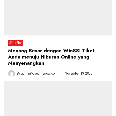
Situs Slot
Menang Besar dengan Win88: Tiket
Anda menuju Hiburan Online yang
Menyenangkan
By
admin@usetimenow.com
November 19, 2025