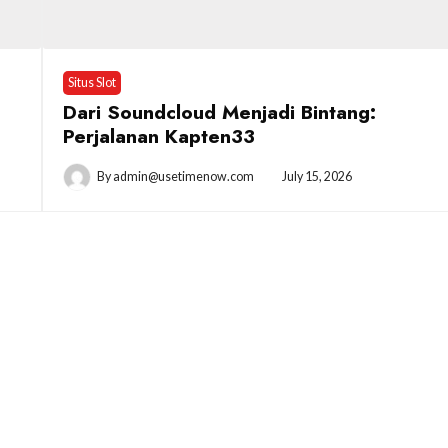
Situs Slot
Dari Soundcloud Menjadi Bintang:
Perjalanan Kapten33
By
admin@usetimenow.com
July 15, 2026