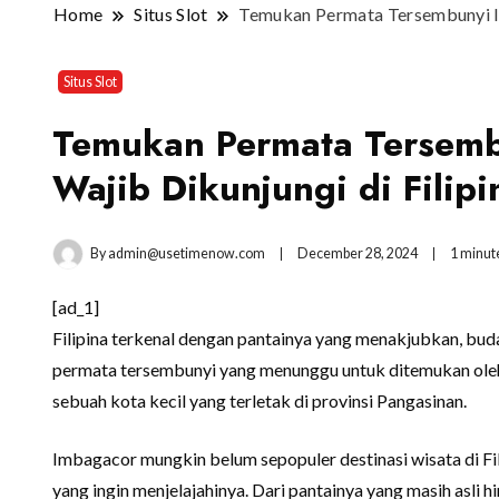
Home
Situs Slot
Temukan Permata Tersembunyi Im
Situs Slot
Temukan Permata Tersemb
Wajib Dikunjungi di Filipi
By
admin@usetimenow.com
December 28, 2024
1 minut
[ad_1]
Filipina terkenal dengan pantainya yang menakjubkan, bu
permata tersembunyi yang menunggu untuk ditemukan oleh 
sebuah kota kecil yang terletak di provinsi Pangasinan.
Imbagacor mungkin belum sepopuler destinasi wisata di Fi
yang ingin menjelajahinya. Dari pantainya yang masih asli