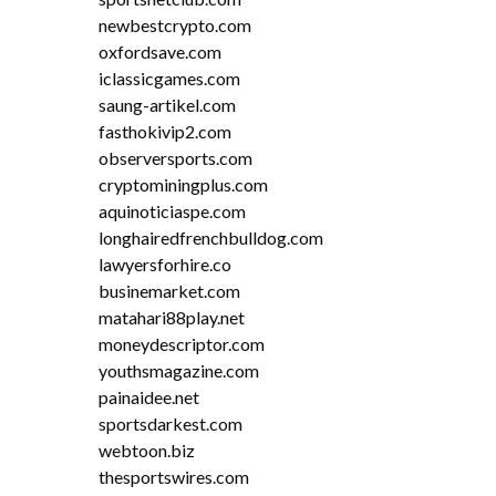
newbestcrypto.com
oxfordsave.com
iclassicgames.com
saung-artikel.com
fasthokivip2.com
observersports.com
cryptominingplus.com
aquinoticiaspe.com
longhairedfrenchbulldog.com
lawyersforhire.co
businemarket.com
matahari88play.net
moneydescriptor.com
youthsmagazine.com
painaidee.net
sportsdarkest.com
webtoon.biz
thesportswires.com