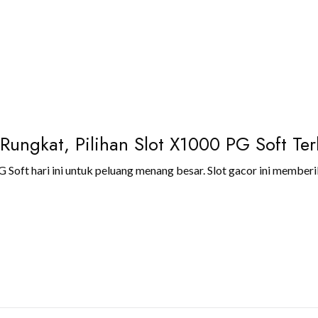
 Rungkat, Pilihan Slot X1000 PG Soft Ter
 Soft hari ini untuk peluang menang besar. Slot gacor ini memberik