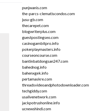
punjwanis.com
the-parcs-clematiscondos.com
jusu-gb.com
thecarepet.com
blogwriterplus.com
guestpostingseo.com
casinogambitpro.info
pokerplaymasters.info
courseoncourse.com
bantinbatdongsan247.com
bahednog.info
bahenxgek.info
pertamaskre.com
threadsvideoandphotodownloader.com
techgiddy.com
usalivenetwork.com
jackpotrushonline.info
ucnewshindi.com