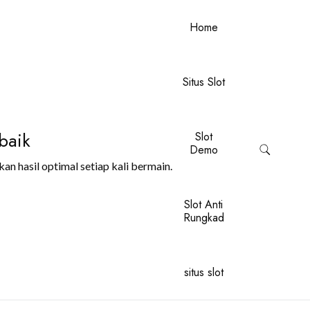
Home
Situs Slot
baik
Slot
Demo
an hasil optimal setiap kali bermain.
Slot Anti
Rungkad
situs slot