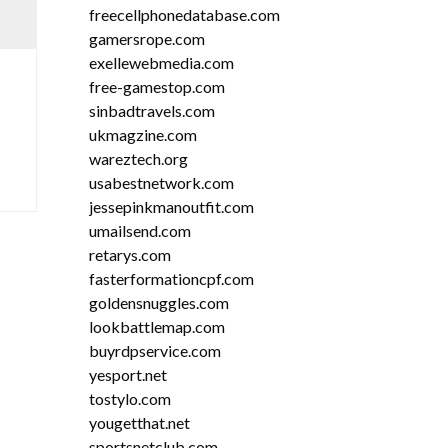
freecellphonedatabase.com
gamersrope.com
exellewebmedia.com
free-gamestop.com
sinbadtravels.com
ukmagzine.com
wareztech.org
usabestnetwork.com
jessepinkmanoutfit.com
umailsend.com
retarys.com
fasterformationcpf.com
goldensnuggles.com
lookbattlemap.com
buyrdpservice.com
yesport.net
tostylo.com
yougetthat.net
sportsnetclub.com