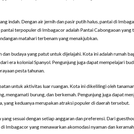
ng indah. Dengan air jernih dan pasir putih halus, pantai di Imbag
u pantai terpopuler di Imbagacor adalah Pantai Cabongaoan yang 
mandangan matahari terbenam yang menakjubkan.
h dan budaya yang patut untuk dijelajahi. Kota ini adalah rumah b
 dari era kolonial Spanyol. Pengunjung juga dapat mempelajari bud
erayaan pesta tahunan.
 untuk aktivitas luar ruangan. Kota ini dikelilingi oleh tanaman
ng, mengamati burung, dan berkemah. Pengunjung juga dapat menj
nda, yang keduanya merupakan atraksi populer di daerah tersebut.
yang sesuai dengan setiap anggaran dan preferensi. Dari guestho
p di Imbagacor yang menawarkan akomodasi nyaman dan kerama