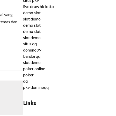
situs pkv
live draw hk lotto
demo slot
tai yang
slot demo
rkemas dan
demo slot
demo slot
slot demo
situs qq
domino99
bandarqq
slot demo
poker online
poker
qq
pkv dominoqq
Links