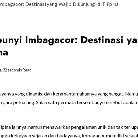
bagacor: Destinasi yang Wajib Dikunjungi di Filipina
unyi Imbagacor: Destinasi y
na
e, 32 seconds Read
dayanya yang dinamis, dan keramahtamahannya yang hangat. Namu
para petualang. Salah satu permata tersembunyi tersebut adalah
lipina lainnya, namun menawarkan pengalaman unik dan tak terlup
 hingga kekayaan sejarah dan budayanya, Imbagacor memiliki sesua