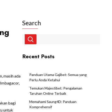
Search
ang
Recent Posts
Panduan Utama Gajibet: Semua yang
n, masih ada
Perlu Anda Ketahui
 Imbagacor,
Temukan Majestibet: Pengalaman
Taruhan Online Terbaik
Memahami Saung4D: Panduan
akan bagi
Komprehensif
tu untuk