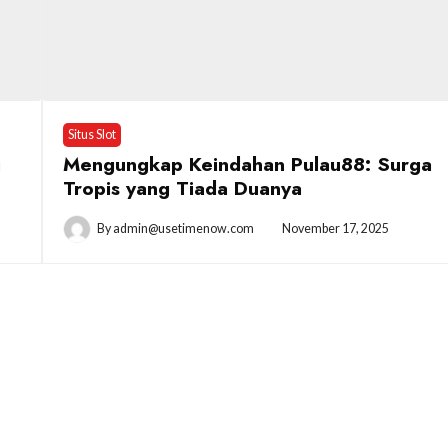
Situs Slot
g
Mengungkap Keindahan Pulau88: Surga
Tropis yang Tiada Duanya
By
admin@usetimenow.com
November 17, 2025