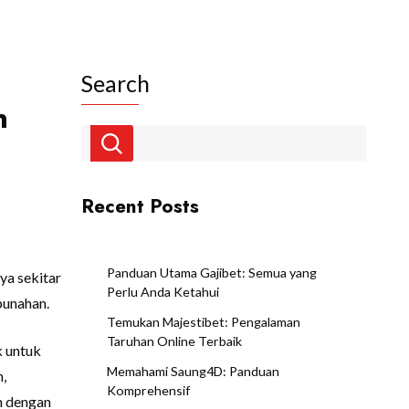
Search
n
Recent Posts
Panduan Utama Gajibet: Semua yang
ya sekitar
Perlu Anda Ketahui
punahan.
Temukan Majestibet: Pengalaman
Taruhan Online Terbaik
k untuk
Memahami Saung4D: Panduan
,
Komprehensif
n dengan