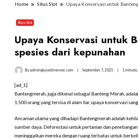
Home
Situs Slot
Upaya Konservasi untuk Banten
Situs Slot
Upaya Konservasi untuk 
spesies dari kepunahan
By
admin@usetimenow.com
September 7, 2025
1 minute
[ad_1]
Bantengmerah, juga dikenal sebagai Banteng Merah, adalah 
1.500 orang yang tersisa di alam liar, upaya konservasi s
Ancaman utama yang dihadapi Bantengmerah adalah kehilang
sumber daya. Deforestasi untuk pertanian dan penebangan
meninggalkan mereka dengan ruang terbatas untuk berkel