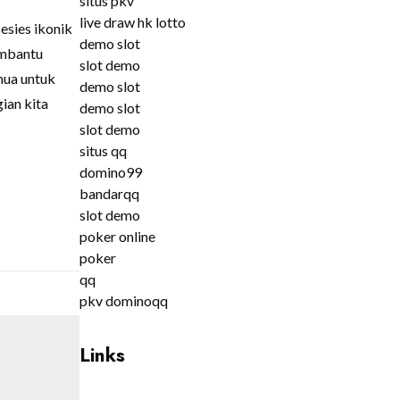
situs pkv
live draw hk lotto
esies ikonik
demo slot
embantu
slot demo
mua untuk
demo slot
ian kita
demo slot
slot demo
situs qq
domino99
bandarqq
slot demo
poker online
poker
qq
pkv dominoqq
Links