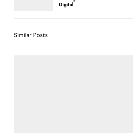
Digital
Similar Posts