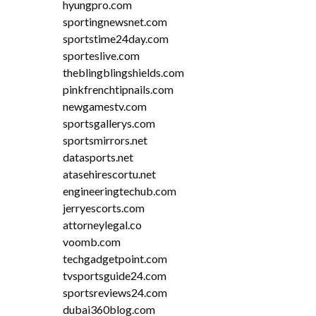
hyungpro.com
sportingnewsnet.com
sportstime24day.com
sporteslive.com
theblingblingshields.com
pinkfrenchtipnails.com
newgamestv.com
sportsgallerys.com
sportsmirrors.net
datasports.net
atasehirescortu.net
engineeringtechub.com
jerryescorts.com
attorneylegal.co
voomb.com
techgadgetpoint.com
tvsportsguide24.com
sportsreviews24.com
dubai360blog.com