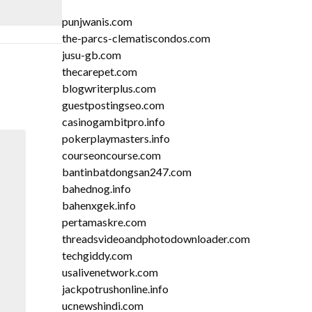
punjwanis.com
the-parcs-clematiscondos.com
jusu-gb.com
thecarepet.com
blogwriterplus.com
guestpostingseo.com
casinogambitpro.info
pokerplaymasters.info
courseoncourse.com
bantinbatdongsan247.com
bahednog.info
bahenxgek.info
pertamaskre.com
threadsvideoandphotodownloader.com
techgiddy.com
usalivenetwork.com
jackpotrushonline.info
ucnewshindi.com