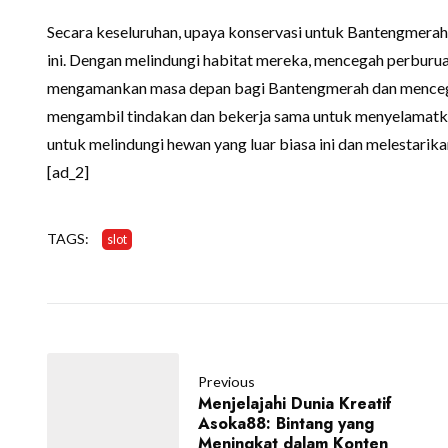
Secara keseluruhan, upaya konservasi untuk Bantengmerah
ini. Dengan melindungi habitat mereka, mencegah perburu
mengamankan masa depan bagi Bantengmerah dan mencegah 
mengambil tindakan dan bekerja sama untuk menyelamatka
untuk melindungi hewan yang luar biasa ini dan melestarika
[ad_2]
TAGS:
slot
Previous
Menjelajahi Dunia Kreatif
Asoka88: Bintang yang
Meningkat dalam Konten