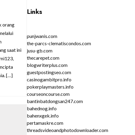
Links
ak orang
melalui
punjwanis.com
n
the-parcs-clematiscondos.com
ng saat ini
jusu-gb.com
thecarepet.com
mi123,
blogwriterplus.com
encipta
guestpostingseo.com
ia. […]
casinogambitpro.info
pokerplaymasters.info
courseoncourse.com
bantinbatdongsan247.com
bahednog.info
bahenxgek.info
pertamaskre.com
threadsvideoandphotodownloader.com