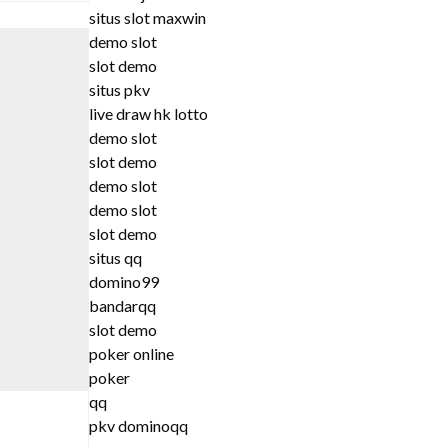
situs slot maxwin
demo slot
slot demo
situs pkv
live draw hk lotto
demo slot
slot demo
demo slot
demo slot
slot demo
situs qq
domino99
bandarqq
slot demo
poker online
poker
qq
pkv dominoqq