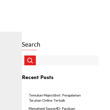
Search
Recent Posts
Temukan Majestibet: Pengalaman
Taruhan Online Terbaik
Memahami Saung4D: Panduan