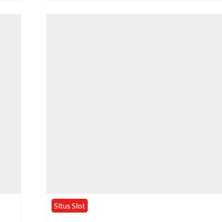
Situs Slot