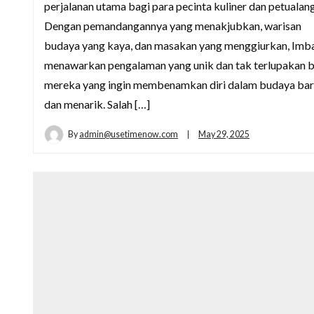
perjalanan utama bagi para pecinta kuliner dan petualang
Dengan pemandangannya yang menakjubkan, warisan
budaya yang kaya, dan masakan yang menggiurkan, Imb
menawarkan pengalaman yang unik dan tak terlupakan b
mereka yang ingin membenamkan diri dalam budaya ba
dan menarik. Salah […]
By
admin@usetimenow.com
May 29, 2025