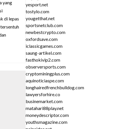
a yang
yesport.net
si
tostylo.com
yougetthat.net
k di lepas
sportsnetclub.com
 tersentuh
newbestcrypto.com
dan
oxfordsave.com
iclassicgames.com
saung-artikel.com
fasthokivip2.com
observersports.com
cryptominingplus.com
aquinoticiaspe.com
longhairedfrenchbulldog.com
lawyersforhire.co
businemarket.com
matahari88play.net
moneydescriptor.com
youthsmagazine.com
painaidee.net