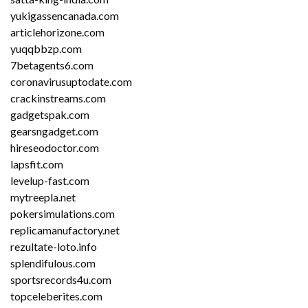
yukigassencanada.com
articlehorizone.com
yuqqbbzp.com
7betagents6.com
coronavirusuptodate.com
crackinstreams.com
gadgetspak.com
gearsngadget.com
hireseodoctor.com
lapsfit.com
levelup-fast.com
mytreepla.net
pokersimulations.com
replicamanufactory.net
rezultate-loto.info
splendifulous.com
sportsrecords4u.com
topceleberites.com