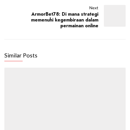
Next
ArmorBet78: Di mana strategi
memenuhi kegembiraan dalam
permainan online
Similar Posts