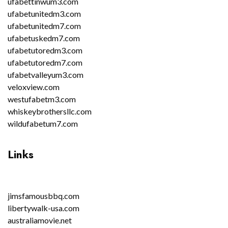
ufabettinwum3.com
ufabetunitedm3.com
ufabetunitedm7.com
ufabetuskedm7.com
ufabetutoredm3.com
ufabetutoredm7.com
ufabetvalleyum3.com
veloxview.com
westufabetm3.com
whiskeybrothersllc.com
wildufabetum7.com
Links
jimsfamousbbq.com
libertywalk-usa.com
australiamovie.net