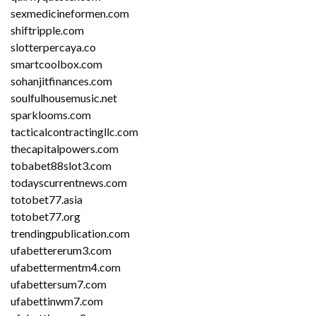
sexmedicineformen.com
shiftripple.com
slotterpercaya.co
smartcoolbox.com
sohanjitfinances.com
soulfulhousemusic.net
sparklooms.com
tacticalcontractingllc.com
thecapitalpowers.com
tobabet88slot3.com
todayscurrentnews.com
totobet77.asia
totobet77.org
trendingpublication.com
ufabettererum3.com
ufabettermentm4.com
ufabettersum7.com
ufabettinwm7.com