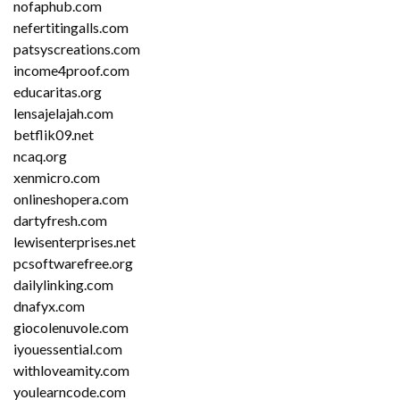
nofaphub.com
nefertitingalls.com
patsyscreations.com
income4proof.com
educaritas.org
lensajelajah.com
betflik09.net
ncaq.org
xenmicro.com
onlineshopera.com
dartyfresh.com
lewisenterprises.net
pcsoftwarefree.org
dailylinking.com
dnafyx.com
giocolenuvole.com
iyouessential.com
withloveamity.com
youlearncode.com