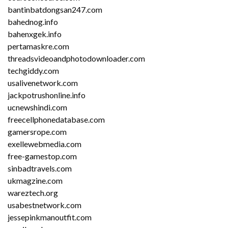
bantinbatdongsan247.com
bahednog.info
bahenxgek.info
pertamaskre.com
threadsvideoandphotodownloader.com
techgiddy.com
usalivenetwork.com
jackpotrushonline.info
ucnewshindi.com
freecellphonedatabase.com
gamersrope.com
exellewebmedia.com
free-gamestop.com
sinbadtravels.com
ukmagzine.com
wareztech.org
usabestnetwork.com
jessepinkmanoutfit.com