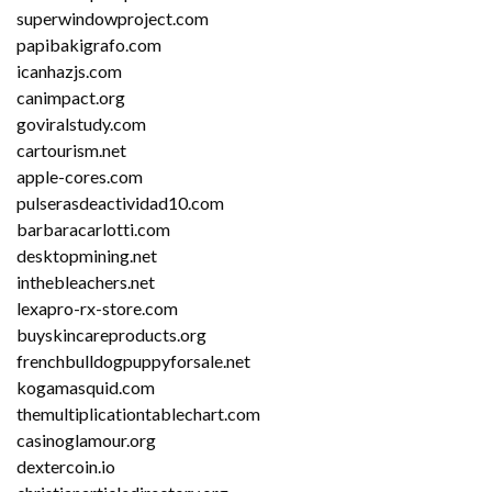
superwindowproject.com
papibakigrafo.com
icanhazjs.com
canimpact.org
goviralstudy.com
cartourism.net
apple-cores.com
pulserasdeactividad10.com
barbaracarlotti.com
desktopmining.net
inthebleachers.net
lexapro-rx-store.com
buyskincareproducts.org
frenchbulldogpuppyforsale.net
kogamasquid.com
themultiplicationtablechart.com
casinoglamour.org
dextercoin.io