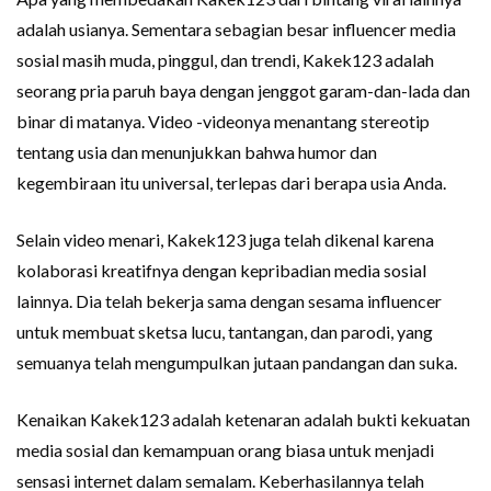
adalah usianya. Sementara sebagian besar influencer media
sosial masih muda, pinggul, dan trendi, Kakek123 adalah
seorang pria paruh baya dengan jenggot garam-dan-lada dan
binar di matanya. Video -videonya menantang stereotip
tentang usia dan menunjukkan bahwa humor dan
kegembiraan itu universal, terlepas dari berapa usia Anda.
Selain video menari, Kakek123 juga telah dikenal karena
kolaborasi kreatifnya dengan kepribadian media sosial
lainnya. Dia telah bekerja sama dengan sesama influencer
untuk membuat sketsa lucu, tantangan, dan parodi, yang
semuanya telah mengumpulkan jutaan pandangan dan suka.
Kenaikan Kakek123 adalah ketenaran adalah bukti kekuatan
media sosial dan kemampuan orang biasa untuk menjadi
sensasi internet dalam semalam. Keberhasilannya telah