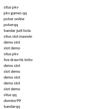
situs pkv
pkv games qq
poker online
pokerqq
bandar judi bola
situs slot maxwin
demo slot
slot demo
situs pkv
live draw hk lotto
demo slot
slot demo
demo slot
demo slot
slot demo
situs qq
domino99
bandarqq