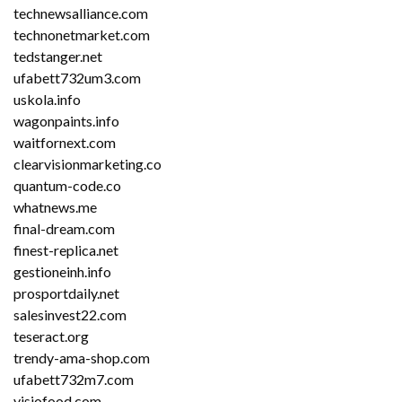
technewsalliance.com
technonetmarket.com
tedstanger.net
ufabett732um3.com
uskola.info
wagonpaints.info
waitfornext.com
clearvisionmarketing.co
quantum-code.co
whatnews.me
final-dream.com
finest-replica.net
gestioneinh.info
prosportdaily.net
salesinvest22.com
teseract.org
trendy-ama-shop.com
ufabett732m7.com
visiofood.com