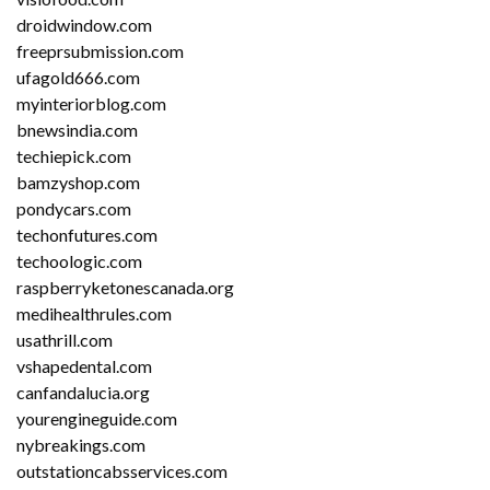
droidwindow.com
freeprsubmission.com
ufagold666.com
myinteriorblog.com
bnewsindia.com
techiepick.com
bamzyshop.com
pondycars.com
techonfutures.com
techoologic.com
raspberryketonescanada.org
medihealthrules.com
usathrill.com
vshapedental.com
canfandalucia.org
yourengineguide.com
nybreakings.com
outstationcabsservices.com