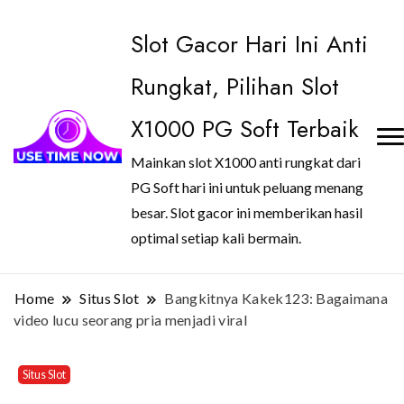
Slot Gacor Hari Ini Anti
Rungkat, Pilihan Slot
X1000 PG Soft Terbaik
Mainkan slot X1000 anti rungkat dari
PG Soft hari ini untuk peluang menang
besar. Slot gacor ini memberikan hasil
optimal setiap kali bermain.
Home
Situs Slot
Bangkitnya Kakek123: Bagaimana
video lucu seorang pria menjadi viral
Situs Slot