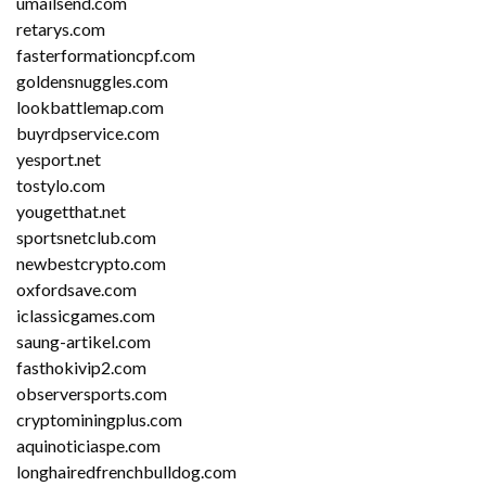
umailsend.com
retarys.com
fasterformationcpf.com
goldensnuggles.com
lookbattlemap.com
buyrdpservice.com
yesport.net
tostylo.com
yougetthat.net
sportsnetclub.com
newbestcrypto.com
oxfordsave.com
iclassicgames.com
saung-artikel.com
fasthokivip2.com
observersports.com
cryptominingplus.com
aquinoticiaspe.com
longhairedfrenchbulldog.com