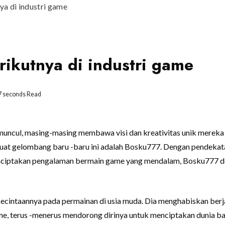
a di industri game
ikutnya di industri game
37 seconds Read
 muncul, masing-masing membawa visi dan kreativitas unik mereka
buat gelombang baru -baru ini adalah Bosku777. Dengan pendekat
menciptakan pengalaman bermain game yang mendalam, Bosku777 
ecintaannya pada permainan di usia muda. Dia menghabiskan ber
e, terus -menerus mendorong dirinya untuk menciptakan dunia ba