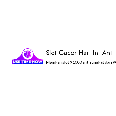
Slot Gacor Hari Ini Anti
Mainkan slot X1000 anti rungkat dari PG