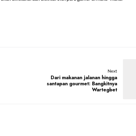
Next
Dari makanan jalanan hingga
santapan gourmet: Bangkitnya
Wartegbet