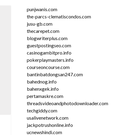
punjwanis.com
the-parcs-clematiscondos.com
jusu-gb.com
thecarepet.com
blogwriterplus.com
guestpostingseo.com
casinogambitpro.info
pokerplaymasters.info
courseoncourse.com
bantinbatdongsan247.com
bahednog.info
bahenxgek.info
pertamaskre.com
threadsvideoandphotodownloader.com
techgiddy.com
usalivenetwork.com
jackpotrushonline.info
ucnewshindi.com