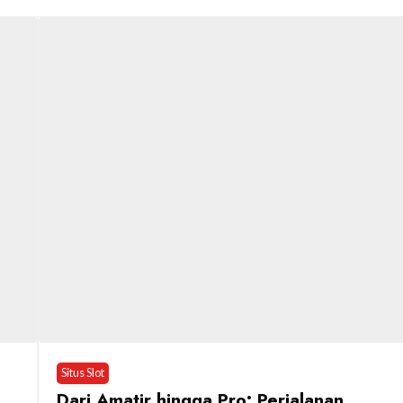
Situs Slot
Dari Amatir hingga Pro: Perjalanan