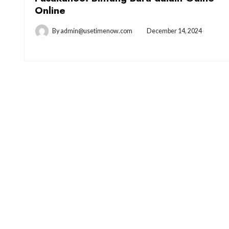
Online
By
admin@usetimenow.com
December 14, 2024