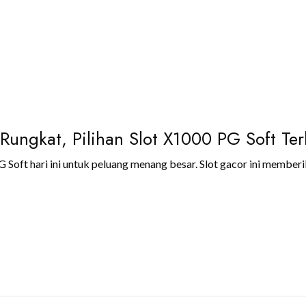
 Rungkat, Pilihan Slot X1000 PG Soft Ter
 Soft hari ini untuk peluang menang besar. Slot gacor ini memberik