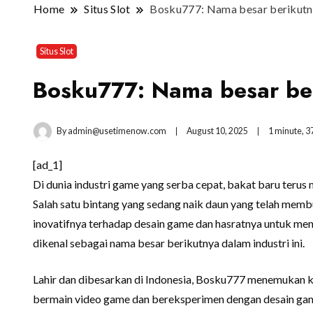
Home
Situs Slot
Bosku777: Nama besar berikutny
Situs Slot
Bosku777: Nama besar ber
By
admin@usetimenow.com
August 10, 2025
1 minute, 
[ad_1]
Di dunia industri game yang serba cepat, bakat baru terus
Salah satu bintang yang sedang naik daun yang telah mem
inovatifnya terhadap desain game dan hasratnya untuk 
dikenal sebagai nama besar berikutnya dalam industri ini.
Lahir dan dibesarkan di Indonesia, Bosku777 menemukan k
bermain video game dan bereksperimen dengan desain gam