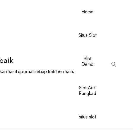
Home
Situs Slot
baik
Slot
Demo
an hasil optimal setiap kali bermain.
Slot Anti
Rungkad
situs slot