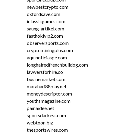
newbestcrypto.com
oxfordsave.com
iclassicgames.com
saung-artikel.com
fasthokivip2.com
observersports.com
cryptominingplus.com
aquinoticiaspe.com
longhairedfrenchbulldog.com
lawyersforhire.co
businemarket.com
matahari88play.net
moneydescriptor.com
youthsmagazine.com
painaidee.net
sportsdarkest.com
webtoon.biz
thesportswires.com