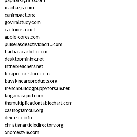
icanhazjs.com
canimpact.org
goviralstudy.com
cartourism.net
apple-cores.com
pulserasdeactividad10.com
barbaracarlotti.com
desktopmining.net
inthebleachers.net
lexapro-rx-store.com
buyskincareproducts.org
frenchbulldogpuppyforsale.net
kogamasquid.com
themultiplicationtablechart.com
casinoglamour.org
dextercoin.io
christianarticledirectory.org
5homestyle.com