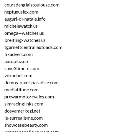
coursdanglaistoulouse.com
neptunuslex.com
auguri-di-natale.info
michelewatch.us
omega--watches.us
breitling-watches.us
tgarnettcentrallautoads.com
fixadvert.com
autopluz.co
save3time-c.com
vexonhcf.com
demos-pixelsparadise.com
mediatitude.com
prewarmotorcycles.com
simracinglinks.com
dosyamerkezi.net
le-surrealisme.com
showcasebeauty.com
insurancepolicyexpert.com