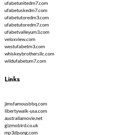
ufabetunitedm7.com
ufabetuskedm7.com
ufabetutoredm3.com
ufabetutoredm7.com
ufabetvalleyum3.com
veloxview.com
westufabetm3.com
whiskeybrothersllc.com
wildufabetum7.com
Links
jimsfamousbbq.com
libertywalk-usa.com
australiamovie.net
gizmobird.co.uk
mp3djsong.com