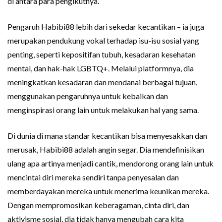
di antara para pengikutnya.
Pengaruh Habibi88 lebih dari sekedar kecantikan – ia juga
merupakan pendukung vokal terhadap isu-isu sosial yang
penting, seperti kepositifan tubuh, kesadaran kesehatan
mental, dan hak-hak LGBTQ+. Melalui platformnya, dia
meningkatkan kesadaran dan mendanai berbagai tujuan,
menggunakan pengaruhnya untuk kebaikan dan
menginspirasi orang lain untuk melakukan hal yang sama.
Di dunia di mana standar kecantikan bisa menyesakkan dan
merusak, Habibi88 adalah angin segar. Dia mendefinisikan
ulang apa artinya menjadi cantik, mendorong orang lain untuk
mencintai diri mereka sendiri tanpa penyesalan dan
memberdayakan mereka untuk menerima keunikan mereka.
Dengan mempromosikan keberagaman, cinta diri, dan
aktivisme sosial, dia tidak hanya mengubah cara kita