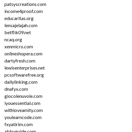
patsyscreations.com
income4proof.com
educaritas.org
lensajelajah.com
betflik09.net
ncaq.org
xenmicro.com
onlineshopera.com
dartyfresh.com
lewisenterprises.net
pcsoftwarefree.org
dailylinking.com
dnafyx.com
giocolenuvole.com
iyouessential.com
withloveamity.com
youlearncode.com
fxyatirim.com
abbuguide.com