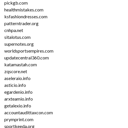
pickgb.com
healthmistakes.com
ksfashiondresses.com
patterntrader.org
cnhpa.net
sitalotus.com
supernotes.org
worldsportsempires.com
updatecentral360.com
katamastah.com
zqscore.net
aseleraio.info
asticio.info
egardenio.info
arxteamio.info
getalexio.info
accountaudittaxcon.com
prymprint.com
sportkeeda.org