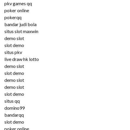
pkv games qq
poker online
pokerqq
bandar judi bola
situs slot maxwin
demo slot
slot demo
situs pkv
live draw hk lotto
demo slot
slot demo
demo slot
demo slot
slot demo
situs qq
domino99
bandarqq
slot demo
poker online