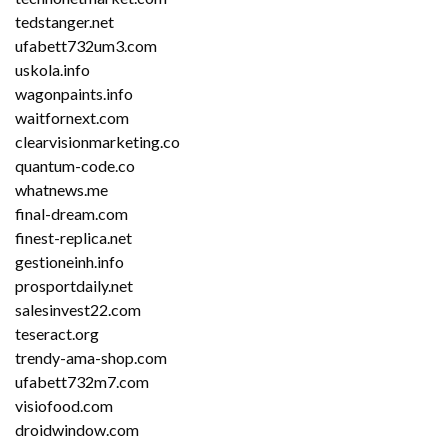
tedstanger.net
ufabett732um3.com
uskola.info
wagonpaints.info
waitfornext.com
clearvisionmarketing.co
quantum-code.co
whatnews.me
final-dream.com
finest-replica.net
gestioneinh.info
prosportdaily.net
salesinvest22.com
teseract.org
trendy-ama-shop.com
ufabett732m7.com
visiofood.com
droidwindow.com