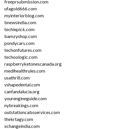
freeprsubmission.com
ufagold666.com
myinteriorblog.com
bnewsindia.com
techiepick.com
bamzyshop.com
pondycars.com
techonfutures.com
techoologic.com
raspberryketonescanada.org
medihealthrules.com
usathrill.com
vshapedental.com
canfandalucia.org
yourengineguide.com
nybreakings.com
outstationcabsservices.com
thekrtagy.com
xchangeindia.com