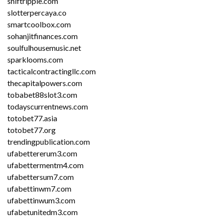
shiftripple.com
slotterpercaya.co
smartcoolbox.com
sohanjitfinances.com
soulfulhousemusic.net
sparklooms.com
tacticalcontractingllc.com
thecapitalpowers.com
tobabet88slot3.com
todayscurrentnews.com
totobet77.asia
totobet77.org
trendingpublication.com
ufabettererum3.com
ufabettermentm4.com
ufabettersum7.com
ufabettinwm7.com
ufabettinwum3.com
ufabetunitedm3.com