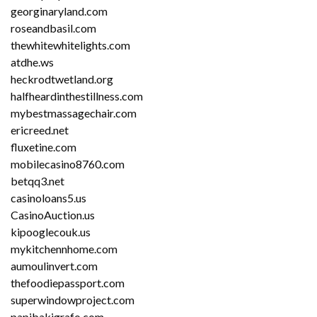
georginaryland.com
roseandbasil.com
thewhitewhitelights.com
atdhe.ws
heckrodtwetland.org
halfheardinthestillness.com
mybestmassagechair.com
ericreed.net
fluxetine.com
mobilecasino8760.com
betqq3.net
casinoloans5.us
CasinoAuction.us
kipooglecouk.us
mykitchennhome.com
aumoulinvert.com
thefoodiepassport.com
superwindowproject.com
papibakigrafo.com