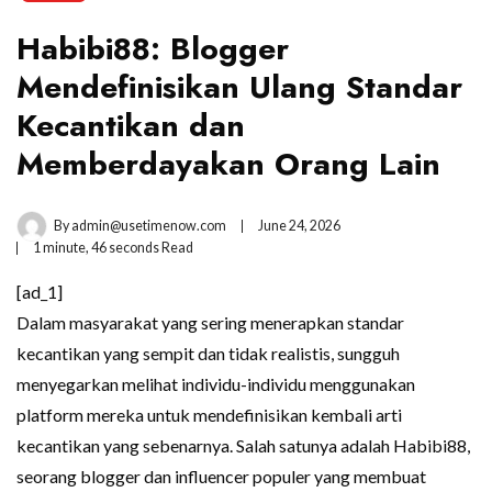
Habibi88: Blogger
Mendefinisikan Ulang Standar
Kecantikan dan
Memberdayakan Orang Lain
By
admin@usetimenow.com
June 24, 2026
1 minute, 46 seconds Read
[ad_1]
Dalam masyarakat yang sering menerapkan standar
kecantikan yang sempit dan tidak realistis, sungguh
menyegarkan melihat individu-individu menggunakan
platform mereka untuk mendefinisikan kembali arti
kecantikan yang sebenarnya. Salah satunya adalah Habibi88,
seorang blogger dan influencer populer yang membuat