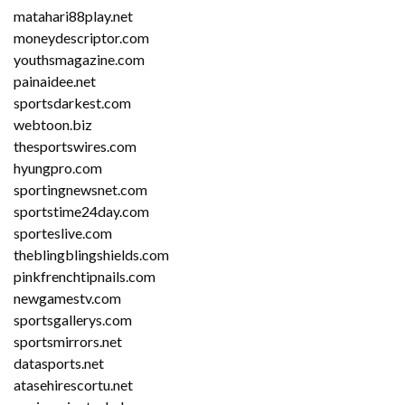
matahari88play.net
moneydescriptor.com
youthsmagazine.com
painaidee.net
sportsdarkest.com
webtoon.biz
thesportswires.com
hyungpro.com
sportingnewsnet.com
sportstime24day.com
sporteslive.com
theblingblingshields.com
pinkfrenchtipnails.com
newgamestv.com
sportsgallerys.com
sportsmirrors.net
datasports.net
atasehirescortu.net