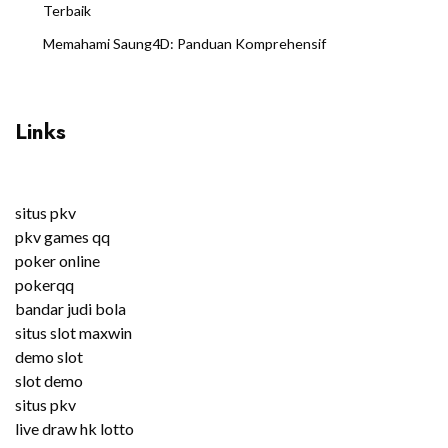
Terbaik
Memahami Saung4D: Panduan Komprehensif
Links
situs pkv
pkv games qq
poker online
pokerqq
bandar judi bola
situs slot maxwin
demo slot
slot demo
situs pkv
live draw hk lotto