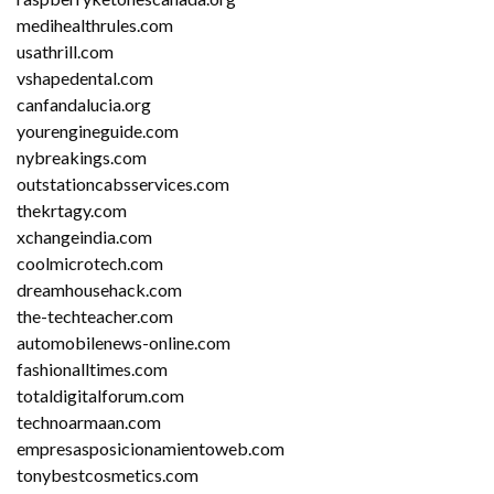
medihealthrules.com
usathrill.com
vshapedental.com
canfandalucia.org
yourengineguide.com
nybreakings.com
outstationcabsservices.com
thekrtagy.com
xchangeindia.com
coolmicrotech.com
dreamhousehack.com
the-techteacher.com
automobilenews-online.com
fashionalltimes.com
totaldigitalforum.com
technoarmaan.com
empresasposicionamientoweb.com
tonybestcosmetics.com