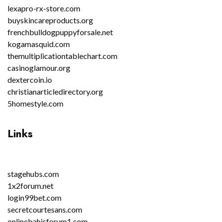
lexapro-rx-store.com
buyskincareproducts.org
frenchbulldogpuppyforsale.net
kogamasquid.com
themultiplicationtablechart.com
casinoglamour.org
dextercoin.io
christianarticledirectory.org
5homestyle.com
Links
stagehubs.com
1x2forum.net
login99bet.com
secretcourtesans.com
onlinebahisforum1.com