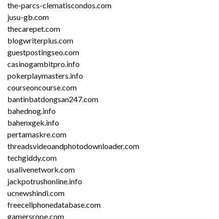
the-parcs-clematiscondos.com
jusu-gb.com
thecarepet.com
blogwriterplus.com
guestpostingseo.com
casinogambitpro.info
pokerplaymasters.info
courseoncourse.com
bantinbatdongsan247.com
bahednog.info
bahenxgek.info
pertamaskre.com
threadsvideoandphotodownloader.com
techgiddy.com
usalivenetwork.com
jackpotrushonline.info
ucnewshindi.com
freecellphonedatabase.com
gamersrope.com