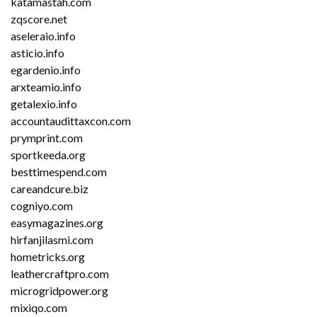
katamastah.com
zqscore.net
aseleraio.info
asticio.info
egardenio.info
arxteamio.info
getalexio.info
accountaudittaxcon.com
prymprint.com
sportkeeda.org
besttimespend.com
careandcure.biz
cogniyo.com
easymagazines.org
hirfanjilasmi.com
hometricks.org
leathercraftpro.com
microgridpower.org
mixiqo.com