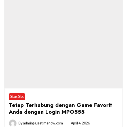
Situs Slot
Tetap Terhubung dengan Game Favorit
Anda dengan Login MPO555
By
admin@usetimenow.com
April 4, 2026