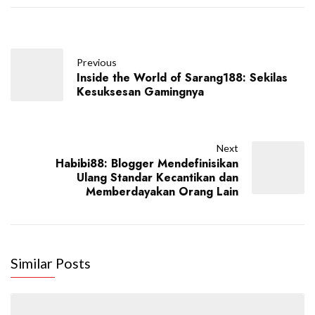
Previous
Inside the World of Sarang188: Sekilas
Kesuksesan Gamingnya
Next
Habibi88: Blogger Mendefinisikan
Ulang Standar Kecantikan dan
Memberdayakan Orang Lain
Similar Posts