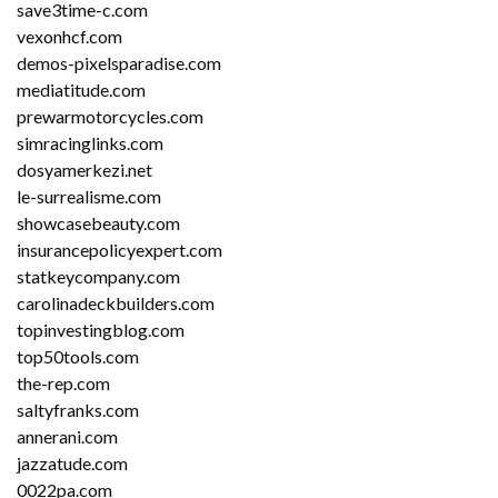
save3time-c.com
vexonhcf.com
demos-pixelsparadise.com
mediatitude.com
prewarmotorcycles.com
simracinglinks.com
dosyamerkezi.net
le-surrealisme.com
showcasebeauty.com
insurancepolicyexpert.com
statkeycompany.com
carolinadeckbuilders.com
topinvestingblog.com
top50tools.com
the-rep.com
saltyfranks.com
annerani.com
jazzatude.com
0022pa.com