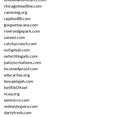
chicagoheadline.com
camming.org
rajalion88.com
goupuntacana.com
riversedgepark.com
zaseez.com
catchycrunch.com
nofaphub.com
nefertitingalls.com
patsyscreations.com
income4proof.com
educaritas.org
lensajelajah.com
betflik09.net
ncaq.org
xenmicro.com
onlineshopera.com
dartyfresh.com