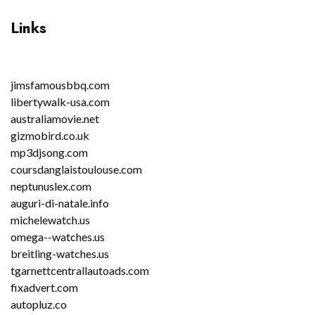
Links
jimsfamousbbq.com
libertywalk-usa.com
australiamovie.net
gizmobird.co.uk
mp3djsong.com
coursdanglaistoulouse.com
neptunuslex.com
auguri-di-natale.info
michelewatch.us
omega--watches.us
breitling-watches.us
tgarnettcentrallautoads.com
fixadvert.com
autopluz.co