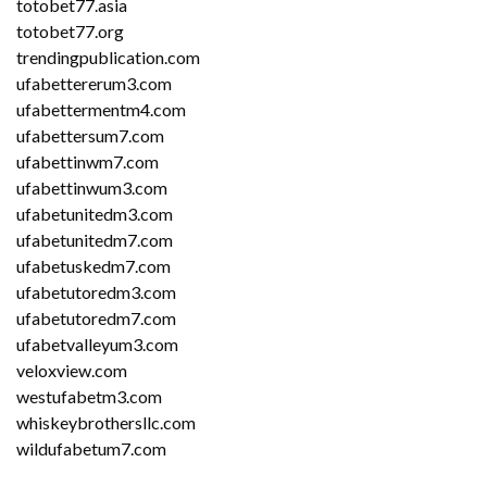
totobet77.asia
totobet77.org
trendingpublication.com
ufabettererum3.com
ufabettermentm4.com
ufabettersum7.com
ufabettinwm7.com
ufabettinwum3.com
ufabetunitedm3.com
ufabetunitedm7.com
ufabetuskedm7.com
ufabetutoredm3.com
ufabetutoredm7.com
ufabetvalleyum3.com
veloxview.com
westufabetm3.com
whiskeybrothersllc.com
wildufabetum7.com