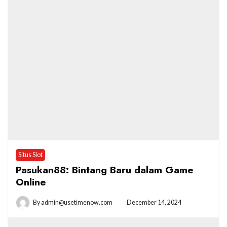
Situs Slot
Pasukan88: Bintang Baru dalam Game
Online
By
admin@usetimenow.com
December 14, 2024