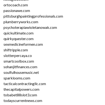
ortocoach.com
passionawe.com
pittsburghpaintingprofessionals.com
plumberryworks.com
psychoterapiawioletanowak.com
quickultimate.com
quirkyquester.com
sexmedicineformen.com
shiftripple.com
slotterpercaya.co
smartcoolbox.com
sohanjitfinances.com
soulfulhousemusic.net
sparklooms.com
tacticalcontractingllc.com
thecapitalpowers.com
tobabet88slot3.com
todayscurrentnews.com