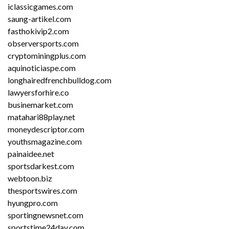
iclassicgames.com
saung-artikel.com
fasthokivip2.com
observersports.com
cryptominingplus.com
aquinoticiaspe.com
longhairedfrenchbulldog.com
lawyersforhire.co
businemarket.com
matahari88play.net
moneydescriptor.com
youthsmagazine.com
painaidee.net
sportsdarkest.com
webtoon.biz
thesportswires.com
hyungpro.com
sportingnewsnet.com
sportstime24day.com