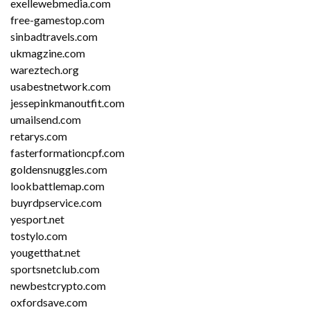
exellewebmedia.com
free-gamestop.com
sinbadtravels.com
ukmagzine.com
wareztech.org
usabestnetwork.com
jessepinkmanoutfit.com
umailsend.com
retarys.com
fasterformationcpf.com
goldensnuggles.com
lookbattlemap.com
buyrdpservice.com
yesport.net
tostylo.com
yougetthat.net
sportsnetclub.com
newbestcrypto.com
oxfordsave.com