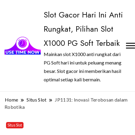
Slot Gacor Hari Ini Anti
Rungkat, Pilihan Slot
X1000 PG Soft Terbaik
Mainkan slot X1000 anti rungkat dari
PG Soft hari ini untuk peluang menang
besar. Slot gacor ini memberikan hasil
optimal setiap kali bermain.
Home
Situs Slot
JP1131: Inovasi Terobosan dalam
Robotika
Situs Slot