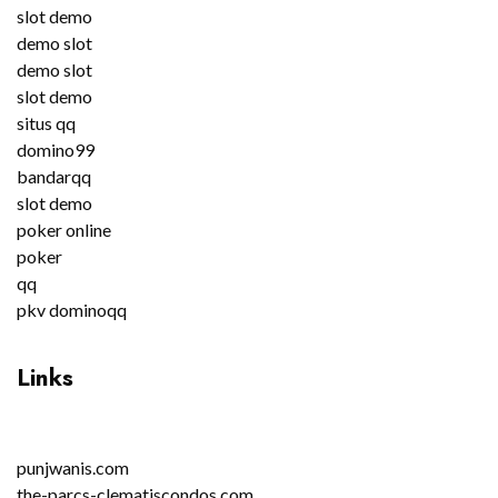
slot demo
demo slot
demo slot
slot demo
situs qq
domino99
bandarqq
slot demo
poker online
poker
qq
pkv dominoqq
Links
punjwanis.com
the-parcs-clematiscondos.com