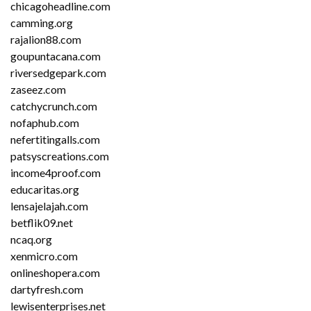
chicagoheadline.com
camming.org
rajalion88.com
goupuntacana.com
riversedgepark.com
zaseez.com
catchycrunch.com
nofaphub.com
nefertitingalls.com
patsyscreations.com
income4proof.com
educaritas.org
lensajelajah.com
betflik09.net
ncaq.org
xenmicro.com
onlineshopera.com
dartyfresh.com
lewisenterprises.net