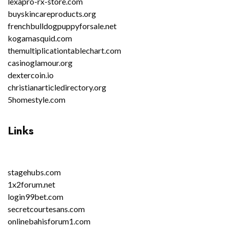
lexapro-rx-store.com
buyskincareproducts.org
frenchbulldogpuppyforsale.net
kogamasquid.com
themultiplicationtablechart.com
casinoglamour.org
dextercoin.io
christianarticledirectory.org
5homestyle.com
Links
stagehubs.com
1x2forum.net
login99bet.com
secretcourtesans.com
onlinebahisforum1.com