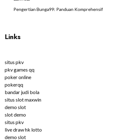
Pengertian Bunga99: Panduan Komprehensif
Links
situs pkv
pkv games qq
poker online
pokerqq
bandar judi bola
situs slot maxwin
demo slot
slot demo
situs pkv
live draw hk lotto
demo slot