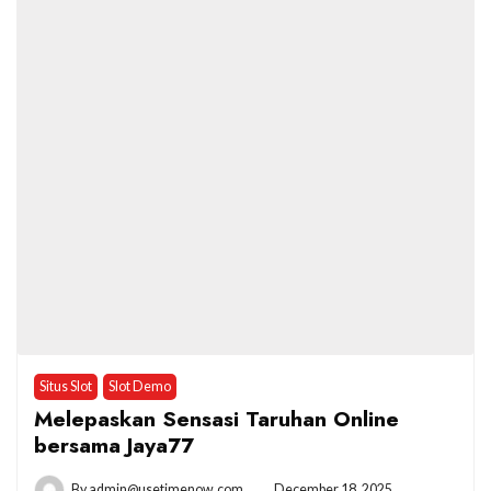
Situs Slot
Slot Demo
Melepaskan Sensasi Taruhan Online
bersama Jaya77
By
admin@usetimenow.com
December 18, 2025