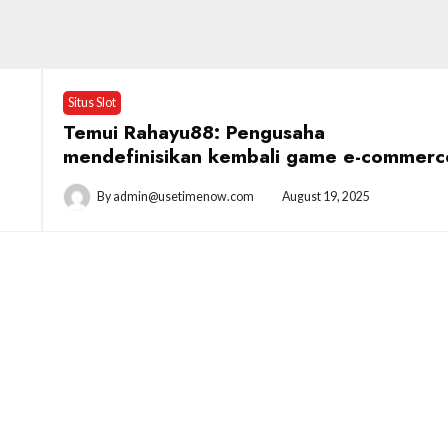
Situs Slot
Temui Rahayu88: Pengusaha
mendefinisikan kembali game e-commerc
By
admin@usetimenow.com
August 19, 2025