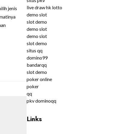
situs pkv
live draw hk lotto
lih jenis
demo slot
matinya
slot demo
man
demo slot
demo slot
slot demo
situs qq
domino99
bandarqq
slot demo
poker online
poker
qq
pkv dominoqq
Links