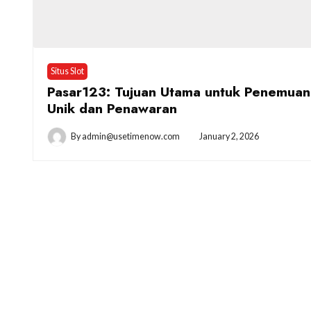
Situs Slot
Pasar123: Tujuan Utama untuk Penemuan
Unik dan Penawaran
By
admin@usetimenow.com
January 2, 2026