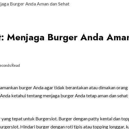
jaga Burger Anda Aman dan Sehat
t: Menjaga Burger Anda Ama
seconds Read
amankan burger Anda agar tidak berantakan atau dimakan orang 
 Anda ketahui tentang menjaga burger Anda tetap aman dan sehat
r yang tepat untuk Burgerslot. Burger dengan patty kental dan to
gerslot. Hindari burger dengan roti tipis atau topping longgar, k