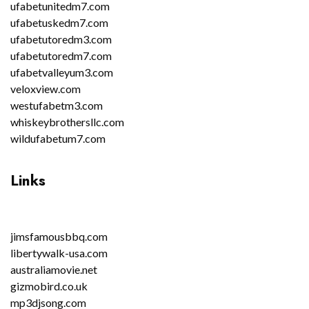
ufabetunitedm7.com
ufabetuskedm7.com
ufabetutoredm3.com
ufabetutoredm7.com
ufabetvalleyum3.com
veloxview.com
westufabetm3.com
whiskeybrothersllc.com
wildufabetum7.com
Links
jimsfamousbbq.com
libertywalk-usa.com
australiamovie.net
gizmobird.co.uk
mp3djsong.com