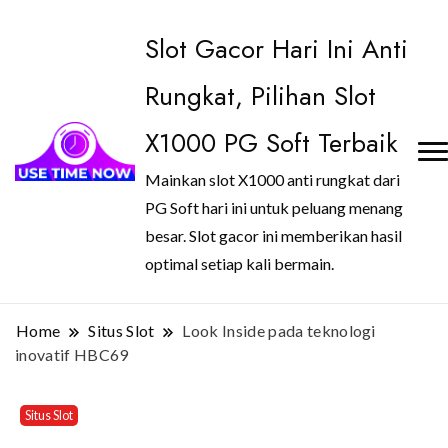
Slot Gacor Hari Ini Anti
Rungkat, Pilihan Slot
X1000 PG Soft Terbaik
Mainkan slot X1000 anti rungkat dari
PG Soft hari ini untuk peluang menang
besar. Slot gacor ini memberikan hasil
optimal setiap kali bermain.
Home
Situs Slot
Look Inside pada teknologi
inovatif HBC69
Situs Slot