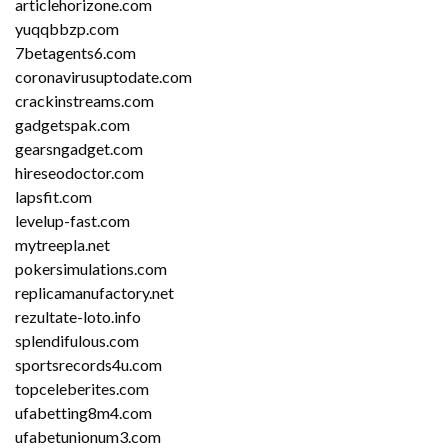
articlehorizone.com
yuqqbbzp.com
7betagents6.com
coronavirusuptodate.com
crackinstreams.com
gadgetspak.com
gearsngadget.com
hireseodoctor.com
lapsfit.com
levelup-fast.com
mytreepla.net
pokersimulations.com
replicamanufactory.net
rezultate-loto.info
splendifulous.com
sportsrecords4u.com
topceleberites.com
ufabetting8m4.com
ufabetunionum3.com