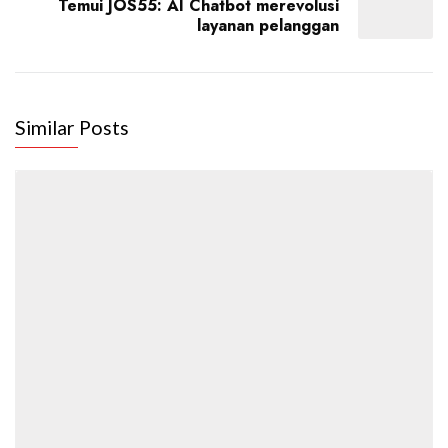
Temui JOS55: AI Chatbot merevolusi
layanan pelanggan
Similar Posts