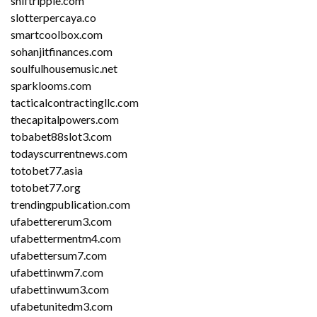
shiftripple.com
slotterpercaya.co
smartcoolbox.com
sohanjitfinances.com
soulfulhousemusic.net
sparklooms.com
tacticalcontractingllc.com
thecapitalpowers.com
tobabet88slot3.com
todayscurrentnews.com
totobet77.asia
totobet77.org
trendingpublication.com
ufabettererum3.com
ufabettermentm4.com
ufabettersum7.com
ufabettinwm7.com
ufabettinwum3.com
ufabetunitedm3.com