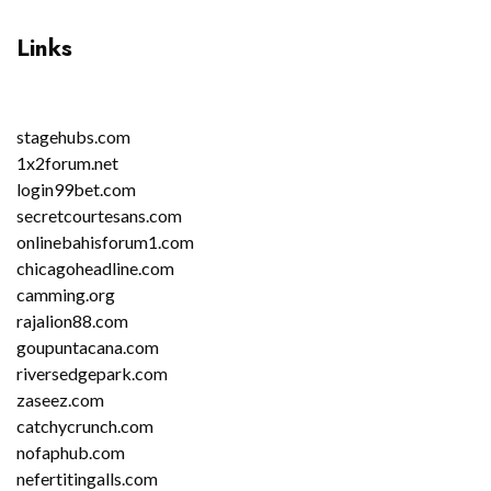
Links
stagehubs.com
1x2forum.net
login99bet.com
secretcourtesans.com
onlinebahisforum1.com
chicagoheadline.com
camming.org
rajalion88.com
goupuntacana.com
riversedgepark.com
zaseez.com
catchycrunch.com
nofaphub.com
nefertitingalls.com