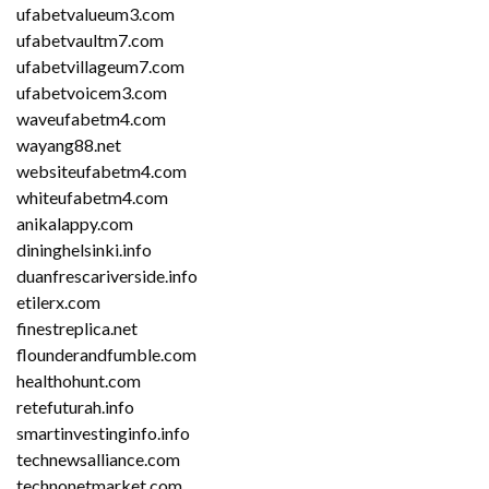
ufabetvalueum3.com
ufabetvaultm7.com
ufabetvillageum7.com
ufabetvoicem3.com
waveufabetm4.com
wayang88.net
websiteufabetm4.com
whiteufabetm4.com
anikalappy.com
dininghelsinki.info
duanfrescariverside.info
etilerx.com
finestreplica.net
flounderandfumble.com
healthohunt.com
retefuturah.info
smartinvestinginfo.info
technewsalliance.com
technonetmarket.com