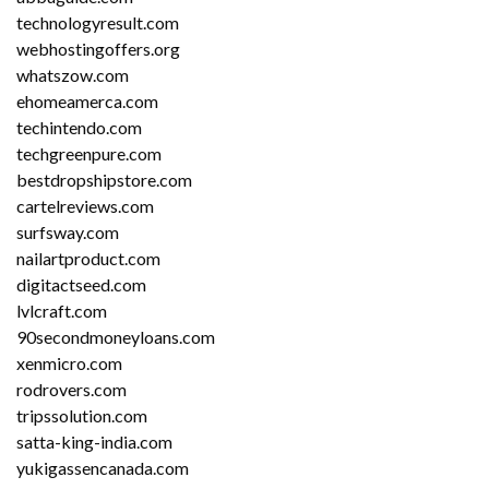
technologyresult.com
webhostingoffers.org
whatszow.com
ehomeamerca.com
techintendo.com
techgreenpure.com
bestdropshipstore.com
cartelreviews.com
surfsway.com
nailartproduct.com
digitactseed.com
lvlcraft.com
90secondmoneyloans.com
xenmicro.com
rodrovers.com
tripssolution.com
satta-king-india.com
yukigassencanada.com