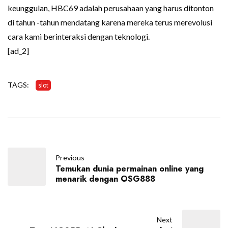
keunggulan, HBC69 adalah perusahaan yang harus ditonton
di tahun -tahun mendatang karena mereka terus merevolusi
cara kami berinteraksi dengan teknologi.
[ad_2]
TAGS:
slot
Previous
Temukan dunia permainan online yang
menarik dengan OSG888
Next