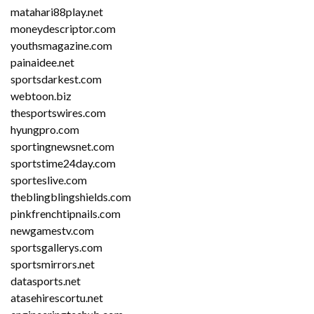
matahari88play.net
moneydescriptor.com
youthsmagazine.com
painaidee.net
sportsdarkest.com
webtoon.biz
thesportswires.com
hyungpro.com
sportingnewsnet.com
sportstime24day.com
sporteslive.com
theblingblingshields.com
pinkfrenchtipnails.com
newgamestv.com
sportsgallerys.com
sportsmirrors.net
datasports.net
atasehirescortu.net