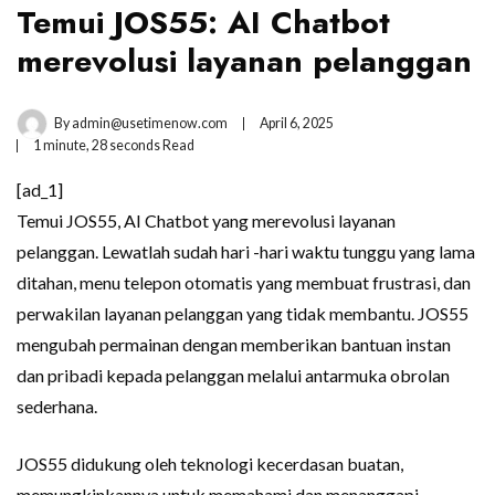
Temui JOS55: AI Chatbot
merevolusi layanan pelanggan
By
admin@usetimenow.com
April 6, 2025
1 minute, 28 seconds Read
[ad_1]
Temui JOS55, AI Chatbot yang merevolusi layanan
pelanggan. Lewatlah sudah hari -hari waktu tunggu yang lama
ditahan, menu telepon otomatis yang membuat frustrasi, dan
perwakilan layanan pelanggan yang tidak membantu. JOS55
mengubah permainan dengan memberikan bantuan instan
dan pribadi kepada pelanggan melalui antarmuka obrolan
sederhana.
JOS55 didukung oleh teknologi kecerdasan buatan,
memungkinkannya untuk memahami dan menanggapi