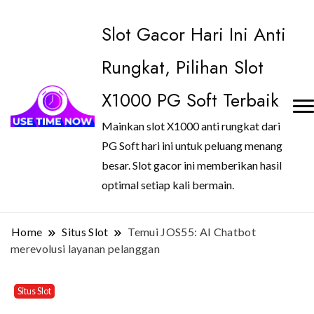
Slot Gacor Hari Ini Anti
Rungkat, Pilihan Slot
X1000 PG Soft Terbaik
Mainkan slot X1000 anti rungkat dari
PG Soft hari ini untuk peluang menang
besar. Slot gacor ini memberikan hasil
optimal setiap kali bermain.
Home
Situs Slot
Temui JOS55: AI Chatbot
merevolusi layanan pelanggan
Situs Slot