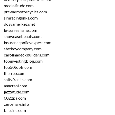
mediatitude.com
prewarmotorcycles.com
simracinglinks.com
dosyamerkezi.net
le-surrealisme.com
showcasebeauty.com
insurancepolicyexpert.com
statkeycompany.com
carolinadeckbuilders.com
topinvestingblog.com
top50tools.com
the-rep.com
saltyfranks.com
annerani.com
jazzatude.com
0022pa.com
zeroshare.info
bilesinc.com