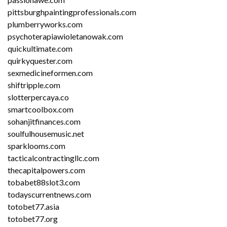
pittsburghpaintingprofessionals.com
plumberryworks.com
psychoterapiawioletanowak.com
quickultimate.com
quirkyquester.com
sexmedicineformen.com
shiftripple.com
slotterpercaya.co
smartcoolbox.com
sohanjitfinances.com
soulfulhousemusic.net
sparklooms.com
tacticalcontractingllc.com
thecapitalpowers.com
tobabet88slot3.com
todayscurrentnews.com
totobet77.asia
totobet77.org