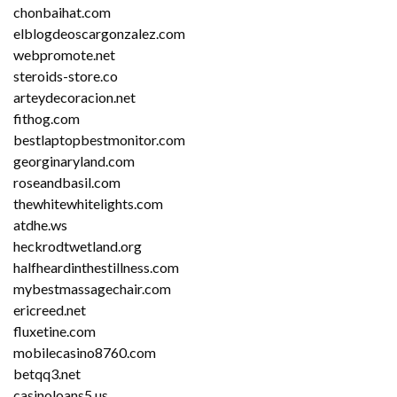
chonbaihat.com
elblogdeoscargonzalez.com
webpromote.net
steroids-store.co
arteydecoracion.net
fithog.com
bestlaptopbestmonitor.com
georginaryland.com
roseandbasil.com
thewhitewhitelights.com
atdhe.ws
heckrodtwetland.org
halfheardinthestillness.com
mybestmassagechair.com
ericreed.net
fluxetine.com
mobilecasino8760.com
betqq3.net
casinoloans5.us