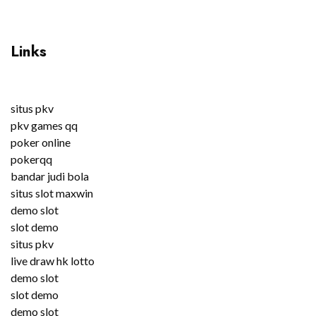
Links
situs pkv
pkv games qq
poker online
pokerqq
bandar judi bola
situs slot maxwin
demo slot
slot demo
situs pkv
live draw hk lotto
demo slot
slot demo
demo slot