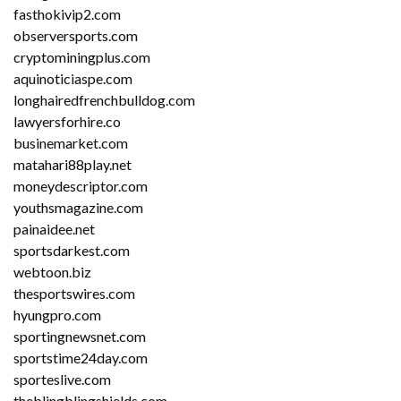
fasthokivip2.com
observersports.com
cryptominingplus.com
aquinoticiaspe.com
longhairedfrenchbulldog.com
lawyersforhire.co
businemarket.com
matahari88play.net
moneydescriptor.com
youthsmagazine.com
painaidee.net
sportsdarkest.com
webtoon.biz
thesportswires.com
hyungpro.com
sportingnewsnet.com
sportstime24day.com
sporteslive.com
theblingblingshields.com