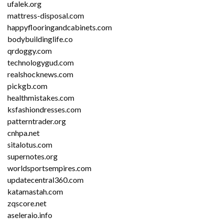
ufalek.org
mattress-disposal.com
happyflooringandcabinets.com
bodybuildinglife.co
qrdoggy.com
technologygud.com
realshocknews.com
pickgb.com
healthmistakes.com
ksfashiondresses.com
patterntrader.org
cnhpa.net
sitalotus.com
supernotes.org
worldsportsempires.com
updatecentral360.com
katamastah.com
zqscore.net
aseleraio.info