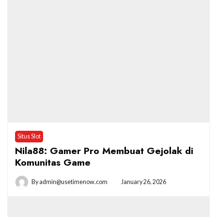
Situs Slot
Nila88: Gamer Pro Membuat Gejolak di
Komunitas Game
By
admin@usetimenow.com
January 26, 2026