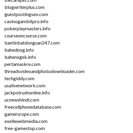
blogwriterplus.com
guestpostingseo.com
casinogambitpro.info
pokerplaymasters.info
courseoncourse.com
bantinbatdongsan247.com
bahednog.info
bahenxgek.info
pertamaskre.com
threadsvideoandphotodownloader.com
techgiddy.com
usalivenetwork.com
jackpotrushonline.info
ucnewshindi.com
freecellphonedatabase.com
gamersrope.com
exellewebmedia.com
free-gamestop.com