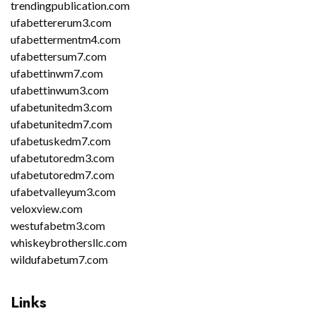
trendingpublication.com
ufabettererum3.com
ufabettermentm4.com
ufabettersum7.com
ufabettinwm7.com
ufabettinwum3.com
ufabetunitedm3.com
ufabetunitedm7.com
ufabetuskedm7.com
ufabetutoredm3.com
ufabetutoredm7.com
ufabetvalleyum3.com
veloxview.com
westufabetm3.com
whiskeybrothersllc.com
wildufabetum7.com
Links