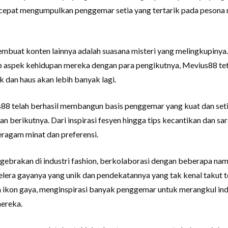
 cepat mengumpulkan penggemar setia yang tertarik pada pesona
buat konten lainnya adalah suasana misteri yang melingkupinya
p aspek kehidupan mereka dengan para pengikutnya, Mevius88 tet
 dan haus akan lebih banyak lagi.
s88 telah berhasil membangun basis penggemar yang kuat dan set
n berikutnya. Dari inspirasi fesyen hingga tips kecantikan dan sa
ragam minat dan preferensi.
 gebrakan di industri fashion, berkolaborasi dengan beberapa na
Selera gayanya yang unik dan pendekatannya yang tak kenal takut 
 ikon gaya, menginspirasi banyak penggemar untuk merangkul indi
mereka.