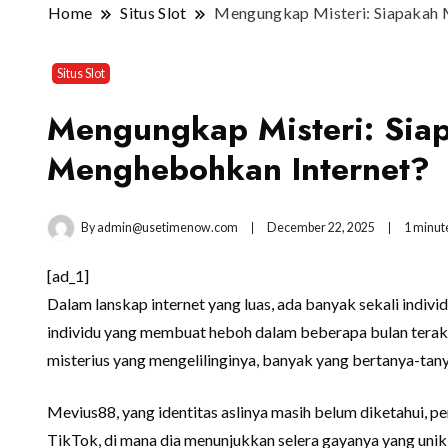
Home
Situs Slot
Mengungkap Misteri: Siapakah
Situs Slot
Mengungkap Misteri: Sia
Menghebohkan Internet?
By
admin@usetimenow.com
December 22, 2025
1 minut
[ad_1]
Dalam lanskap internet yang luas, ada banyak sekali individ
individu yang membuat heboh dalam beberapa bulan terakh
misterius yang mengelilinginya, banyak yang bertanya-ta
Mevius88, yang identitas aslinya masih belum diketahui, pe
TikTok, di mana dia menunjukkan selera gayanya yang un