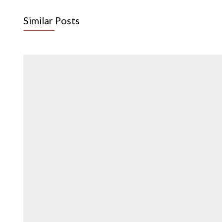
Similar Posts