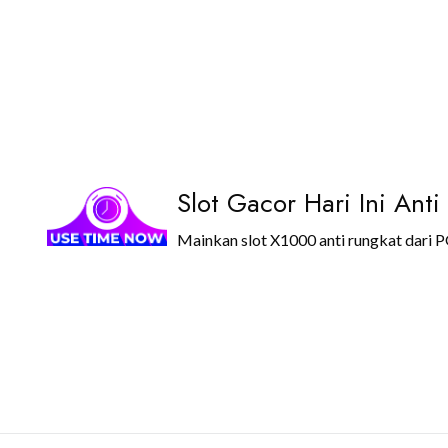
Slot Gacor Hari Ini Anti
Mainkan slot X1000 anti rungkat dari PG