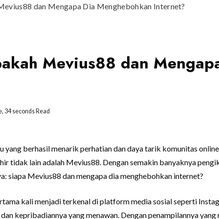
 Mevius88 dan Mengapa Dia Menghebohkan Internet?
pakah Mevius88 dan Mengapa
e, 34 seconds Read
u yang berhasil menarik perhatian dan daya tarik komunitas online.
ir tidak lain adalah Mevius88. Dengan semakin banyaknya pengik
nya: siapa Mevius88 dan mengapa dia menghebohkan internet?
rtama kali menjadi terkenal di platform media sosial seperti Inst
ik dan kepribadiannya yang menawan. Dengan penampilannya yang