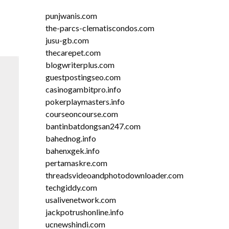
punjwanis.com
the-parcs-clematiscondos.com
jusu-gb.com
thecarepet.com
blogwriterplus.com
guestpostingseo.com
casinogambitpro.info
pokerplaymasters.info
courseoncourse.com
bantinbatdongsan247.com
bahednog.info
bahenxgek.info
pertamaskre.com
threadsvideoandphotodownloader.com
techgiddy.com
usalivenetwork.com
jackpotrushonline.info
ucnewshindi.com