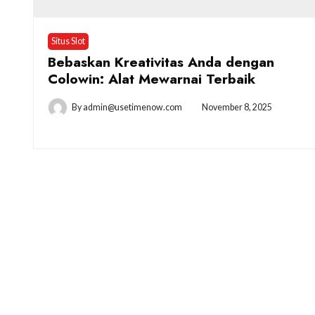
Situs Slot
Bebaskan Kreativitas Anda dengan
Colowin: Alat Mewarnai Terbaik
By
admin@usetimenow.com
November 8, 2025