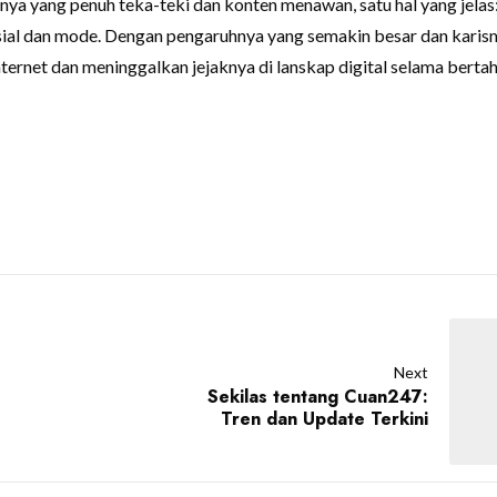
a yang penuh teka-teki dan konten menawan, satu hal yang jelas:
sial dan mode. Dengan pengaruhnya yang semakin besar dan kari
ernet dan meninggalkan jejaknya di lanskap digital selama berta
Next
Sekilas tentang Cuan247:
Tren dan Update Terkini