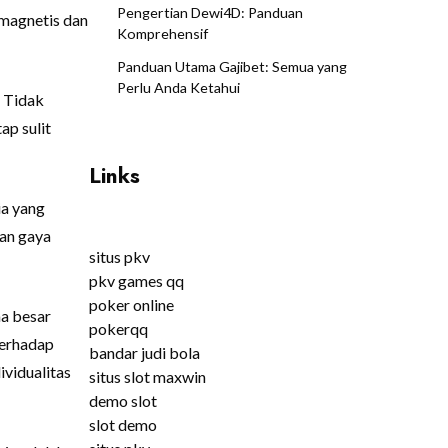
Pengertian Dewi4D: Panduan
 magnetis dan
Komprehensif
Panduan Utama Gajibet: Semua yang
Perlu Anda Ketahui
. Tidak
ap sulit
Links
ia yang
ran gaya
situs pkv
pkv games qq
poker online
ma besar
pokerqq
terhadap
bandar judi bola
vidualitas
situs slot maxwin
demo slot
slot demo