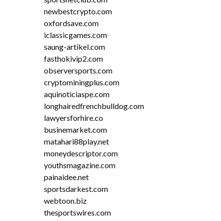
newbestcrypto.com
oxfordsave.com
iclassicgames.com
saung-artikel.com
fasthokivip2.com
observersports.com
cryptominingplus.com
aquinoticiaspe.com
longhairedfrenchbulldog.com
lawyersforhire.co
businemarket.com
matahari88play.net
moneydescriptor.com
youthsmagazine.com
painaidee.net
sportsdarkest.com
webtoon.biz
thesportswires.com