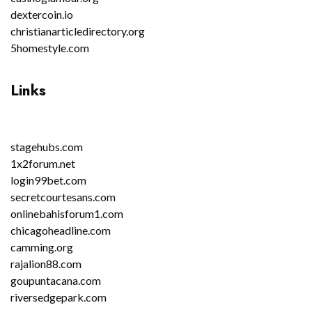
dextercoin.io
christianarticledirectory.org
5homestyle.com
Links
stagehubs.com
1x2forum.net
login99bet.com
secretcourtesans.com
onlinebahisforum1.com
chicagoheadline.com
camming.org
rajalion88.com
goupuntacana.com
riversedgepark.com