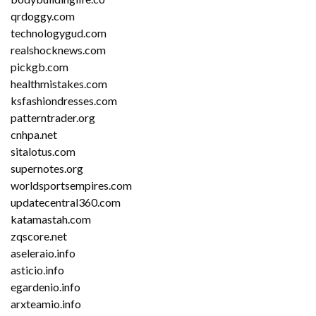
qrdoggy.com
technologygud.com
realshocknews.com
pickgb.com
healthmistakes.com
ksfashiondresses.com
patterntrader.org
cnhpa.net
sitalotus.com
supernotes.org
worldsportsempires.com
updatecentral360.com
katamastah.com
zqscore.net
aseleraio.info
asticio.info
egardenio.info
arxteamio.info