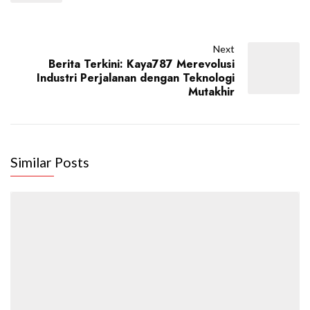
Next
Berita Terkini: Kaya787 Merevolusi
Industri Perjalanan dengan Teknologi
Mutakhir
Similar Posts