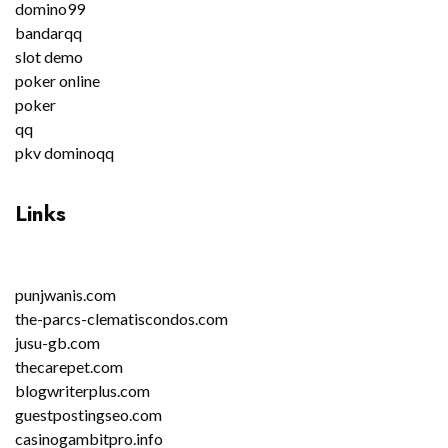
domino99
bandarqq
slot demo
poker online
poker
qq
pkv dominoqq
Links
punjwanis.com
the-parcs-clematiscondos.com
jusu-gb.com
thecarepet.com
blogwriterplus.com
guestpostingseo.com
casinogambitpro.info