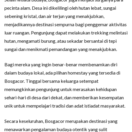
pecinta alam. Desa ini dikelilingi oleh hutan lebat, sungai
sebening kristal, dan air terjun yang menakjubkan,
menjadikannya destinasi sempurna bagi penggemar aktivitas
luar ruangan. Pengunjung dapat melakukan trekking melintasi
hutan, mengamati burung, atau sekadar bersantai di tepi
sungai dan menikmati pemandangan yang menakjubkan.
Bagi mereka yang ingin benar-benar membenamkan diri
dalam budaya lokal, ada pilihan homestay yang tersedia di
Bosgacor. Tinggal bersama keluarga setempat
memungkinkan pengunjung untuk merasakan kehidupan
sehari-hari di desa dari dekat, dan memberikan kesempatan
unik untuk mempelajari tradisi dan adat istiadat masyarakat.
Secara keseluruhan, Bosgacor merupakan destinasi yang
menawarkan pengalaman budaya otentik yang sulit