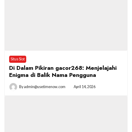
Situs Slot
Di Dalam Pikiran gacor268: Menjelajahi
Enigma di Balik Nama Pengguna
By
admin@usetimenow.com
April 14, 2026