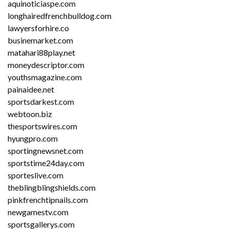
aquinoticiaspe.com
longhairedfrenchbulldog.com
lawyersforhire.co
businemarket.com
matahari88play.net
moneydescriptor.com
youthsmagazine.com
painaidee.net
sportsdarkest.com
webtoon.biz
thesportswires.com
hyungpro.com
sportingnewsnet.com
sportstime24day.com
sporteslive.com
theblingblingshields.com
pinkfrenchtipnails.com
newgamestv.com
sportsgallerys.com