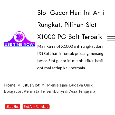
Slot Gacor Hari Ini Anti
Rungkat, Pilihan Slot
X1000 PG Soft Terbaik
Mainkan slot X1000 anti rungkat dari
PG Soft hari ini untuk peluang menang
besar. Slot gacor ini memberikan hasil
optimal setiap kali bermain.
Home
Situs Slot
Menjelajahi Budaya Unik
Bosgacor: Permata Tersembunyi di Asia Tenggara
Situs Slot
Slot Anti Rungkad