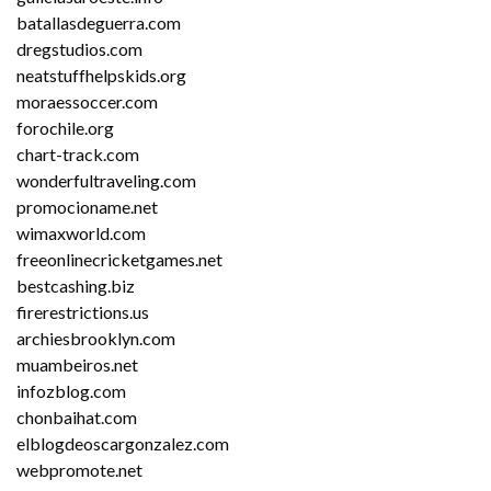
batallasdeguerra.com
dregstudios.com
neatstuffhelpskids.org
moraessoccer.com
forochile.org
chart-track.com
wonderfultraveling.com
promocioname.net
wimaxworld.com
freeonlinecricketgames.net
bestcashing.biz
firerestrictions.us
archiesbrooklyn.com
muambeiros.net
infozblog.com
chonbaihat.com
elblogdeoscargonzalez.com
webpromote.net