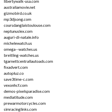
libertywalk-usa.com
australiamovie.net
gizmobird.co.uk
mp3djsong.com
coursdanglaistoulouse.com
neptunuslex.com
auguri-di-natale.info
michelewatch.us
omega--watches.us
breitling-watches.us
tgarnettcentrallautoads.com
fixadvert.com
autopluz.co
save3time-c.com
vexonhcf.com
demos-pixelsparadise.com
mediatitude.com
prewarmotorcycles.com
simracinglinks.com