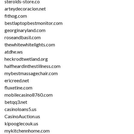
steroids-store.co
arteydecoracion.net
fithog.com
bestlaptopbestmonitor.com
georginaryland.com
roseandbasil.com
thewhitewhitelights.com
atdhe.ws
heckrodtwetland.org
halfheardinthestillness.com
mybestmassagechair.com
ericreed.net
fluxetine.com
mobilecasino8760.com
betqq3.net
casinoloans5.us
CasinoAuction.us
kipooglecouk.us
mykitchennhome.com