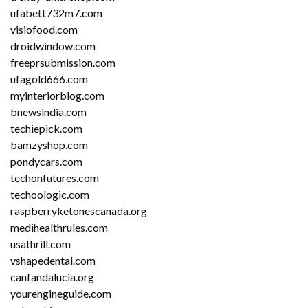
ufabett732m7.com
visiofood.com
droidwindow.com
freeprsubmission.com
ufagold666.com
myinteriorblog.com
bnewsindia.com
techiepick.com
bamzyshop.com
pondycars.com
techonfutures.com
techoologic.com
raspberryketonescanada.org
medihealthrules.com
usathrill.com
vshapedental.com
canfandalucia.org
yourengineguide.com