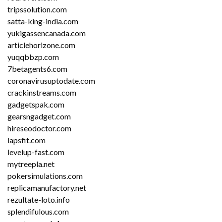
tripssolution.com
satta-king-india.com
yukigassencanada.com
articlehorizone.com
yuqqbbzp.com
7betagents6.com
coronavirusuptodate.com
crackinstreams.com
gadgetspak.com
gearsngadget.com
hireseodoctor.com
lapsfit.com
levelup-fast.com
mytreepla.net
pokersimulations.com
replicamanufactory.net
rezultate-loto.info
splendifulous.com