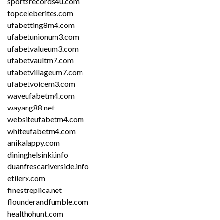
sportsrecords4u.com
topceleberites.com
ufabetting8m4.com
ufabetunionum3.com
ufabetvalueum3.com
ufabetvaultm7.com
ufabetvillageum7.com
ufabetvoicem3.com
waveufabetm4.com
wayang88.net
websiteufabetm4.com
whiteufabetm4.com
anikalappy.com
dininghelsinki.info
duanfrescariverside.info
etilerx.com
finestreplica.net
flounderandfumble.com
healthohunt.com