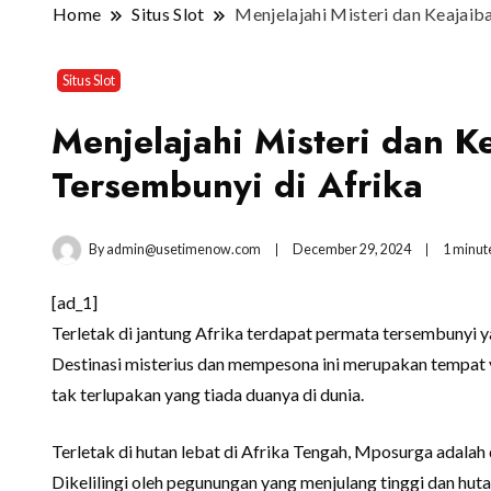
Home
Situs Slot
Menjelajahi Misteri dan Keajai
Situs Slot
Menjelajahi Misteri dan 
Tersembunyi di Afrika
By
admin@usetimenow.com
December 29, 2024
1 minut
[ad_1]
Terletak di jantung Afrika terdapat permata tersembunyi
Destinasi misterius dan mempesona ini merupakan tempat 
tak terlupakan yang tiada duanya di dunia.
Terletak di hutan lebat di Afrika Tengah, Mposurga adalah
Dikelilingi oleh pegunungan yang menjulang tinggi dan hutan