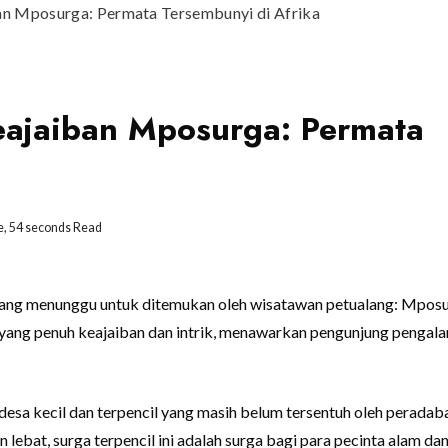
ban Mposurga: Permata Tersembunyi di Afrika
Keajaiban Mposurga: Permata
e, 54 seconds Read
 yang menunggu untuk ditemukan oleh wisatawan petualang: Mposu
yang penuh keajaiban dan intrik, menawarkan pengunjung pengala
 desa kecil dan terpencil yang masih belum tersentuh oleh perada
 lebat, surga terpencil ini adalah surga bagi para pecinta alam dan