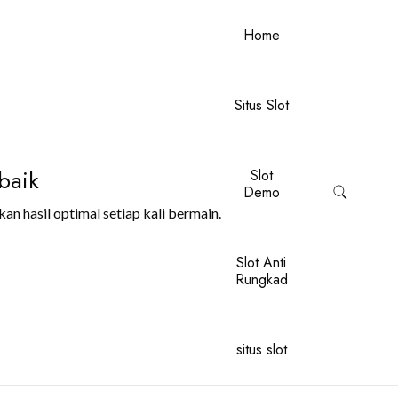
Home
Situs Slot
baik
Slot
Demo
an hasil optimal setiap kali bermain.
Slot Anti
Rungkad
situs slot