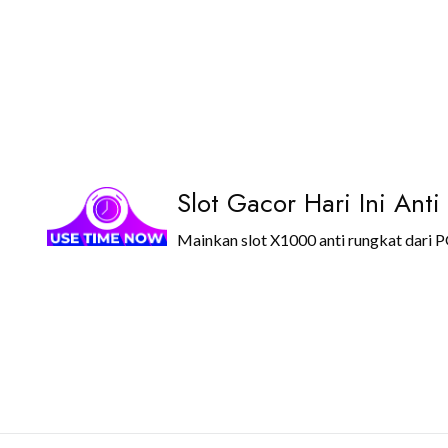
Slot Gacor Hari Ini Anti
Mainkan slot X1000 anti rungkat dari PG