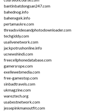
bantinbatdongsan247.com
bahednog.info
bahenxgek.info
pertamaskre.com
threadsvideoandphotodownloader.com
techgiddy.com
usalivenetwork.com
jackpotrushonline.info
ucnewshindi.com
freecellphonedatabase.com
gamersrope.com
exellewebmedia.com
free-gamestop.com
sinbadtravels.com
ukmagzine.com
wareztech.org
usabestnetwork.com
jessepinkmanoutfit.com