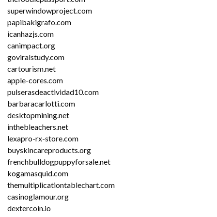
superwindowproject.com
papibakigrafo.com
icanhazjs.com
canimpact.org
goviralstudy.com
cartourism.net
apple-cores.com
pulserasdeactividad10.com
barbaracarlotti.com
desktopmining.net
inthebleachers.net
lexapro-rx-store.com
buyskincareproducts.org
frenchbulldogpuppyforsale.net
kogamasquid.com
themultiplicationtablechart.com
casinoglamour.org
dextercoin.io