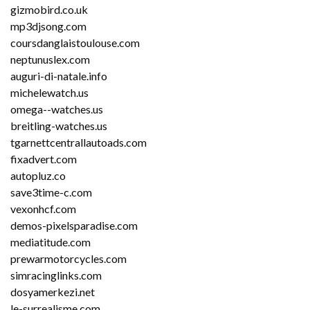
gizmobird.co.uk
mp3djsong.com
coursdanglaistoulouse.com
neptunuslex.com
auguri-di-natale.info
michelewatch.us
omega--watches.us
breitling-watches.us
tgarnettcentrallautoads.com
fixadvert.com
autopluz.co
save3time-c.com
vexonhcf.com
demos-pixelsparadise.com
mediatitude.com
prewarmotorcycles.com
simracinglinks.com
dosyamerkezi.net
le-surrealisme.com