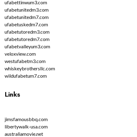
ufabettinwum3.com
ufabetunitedm3.com
ufabetunitedm7.com
ufabetuskedm7.com
ufabetutoredm3.com
ufabetutoredm7.com
ufabetvalleyum3.com
veloxview.com
westufabetm3.com
whiskeybrothersllc.com
wildufabetum7.com
Links
jimsfamousbbq.com
libertywalk-usa.com
australiamovie.net