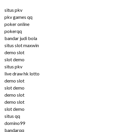
situs pkv
pkv games qq
poker online
pokerqq
bandar judi bola
situs slot maxwin
demo slot
slot demo
situs pkv
live draw hk lotto
demo slot
slot demo
demo slot
demo slot
slot demo
situs qq
domino99
bandarqq