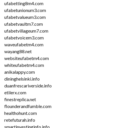
ufabetting8m4.com
ufabetunionum3.com
ufabetvalueum3.com
ufabetvaultm7.com
ufabetvillageum7.com
ufabetvoicem3.com
waveufabetm4.com
wayang88.net
websiteufabetm4.com
whiteufabetm4.com
anikalappy.com
dininghelsinki.info
duanfrescariverside.info
etilerx.com
finestreplica.net
flounderandfumble.com
healthohunt.com
retefuturah.info
smartinvestinginfo.info