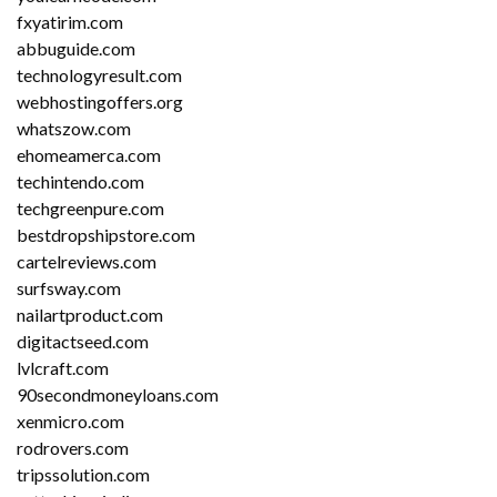
fxyatirim.com
abbuguide.com
technologyresult.com
webhostingoffers.org
whatszow.com
ehomeamerca.com
techintendo.com
techgreenpure.com
bestdropshipstore.com
cartelreviews.com
surfsway.com
nailartproduct.com
digitactseed.com
lvlcraft.com
90secondmoneyloans.com
xenmicro.com
rodrovers.com
tripssolution.com