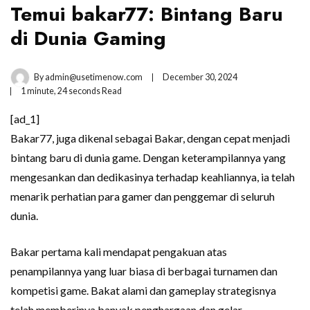
Temui bakar77: Bintang Baru
di Dunia Gaming
By
admin@usetimenow.com
December 30, 2024
1 minute, 24 seconds Read
[ad_1]
Bakar77, juga dikenal sebagai Bakar, dengan cepat menjadi
bintang baru di dunia game. Dengan keterampilannya yang
mengesankan dan dedikasinya terhadap keahliannya, ia telah
menarik perhatian para gamer dan penggemar di seluruh
dunia.
Bakar pertama kali mendapat pengakuan atas
penampilannya yang luar biasa di berbagai turnamen dan
kompetisi game. Bakat alami dan gameplay strategisnya
telah memberinya banyak penghargaan dan gelar,