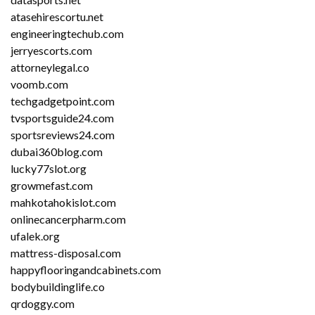
atasehirescortu.net
engineeringtechub.com
jerryescorts.com
attorneylegal.co
voomb.com
techgadgetpoint.com
tvsportsguide24.com
sportsreviews24.com
dubai360blog.com
lucky77slot.org
growmefast.com
mahkotahokislot.com
onlinecancerpharm.com
ufalek.org
mattress-disposal.com
happyflooringandcabinets.com
bodybuildinglife.co
qrdoggy.com