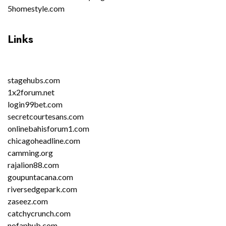
5homestyle.com
Links
stagehubs.com
1x2forum.net
login99bet.com
secretcourtesans.com
onlinebahisforum1.com
chicagoheadline.com
camming.org
rajalion88.com
goupuntacana.com
riversedgepark.com
zaseez.com
catchycrunch.com
nofaphub.com