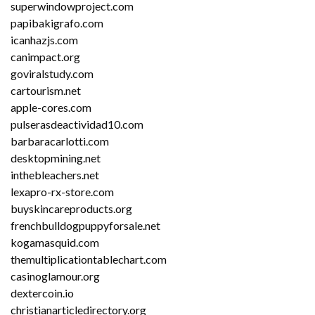
superwindowproject.com
papibakigrafo.com
icanhazjs.com
canimpact.org
goviralstudy.com
cartourism.net
apple-cores.com
pulserasdeactividad10.com
barbaracarlotti.com
desktopmining.net
inthebleachers.net
lexapro-rx-store.com
buyskincareproducts.org
frenchbulldogpuppyforsale.net
kogamasquid.com
themultiplicationtablechart.com
casinoglamour.org
dextercoin.io
christianarticledirectory.org