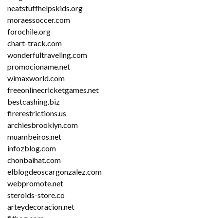
neatstuffhelpskids.org
moraessoccer.com
forochile.org
chart-track.com
wonderfultraveling.com
promocioname.net
wimaxworld.com
freeonlinecricketgames.net
bestcashing.biz
firerestrictions.us
archiesbrooklyn.com
muambeiros.net
infozblog.com
chonbaihat.com
elblogdeoscargonzalez.com
webpromote.net
steroids-store.co
arteydecoracion.net