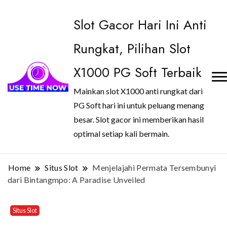
Slot Gacor Hari Ini Anti
Rungkat, Pilihan Slot
X1000 PG Soft Terbaik
Mainkan slot X1000 anti rungkat dari
PG Soft hari ini untuk peluang menang
besar. Slot gacor ini memberikan hasil
optimal setiap kali bermain.
Home
Situs Slot
Menjelajahi Permata Tersembunyi
dari Bintangmpo: A Paradise Unveiled
Situs Slot