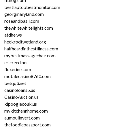
fithog.com
bestlaptopbestmonitor.com
georginaryland.com
roseandbasil.com
thewhitewhitelights.com
atdhe.ws
heckrodtwetland.org
halfheardinthestillness.com
mybestmassagechair.com
ericreed.net
fluxetine.com
mobilecasino8760.com
betqq3.net
casinoloans5.us
CasinoAuction.us
kipooglecouk.us
mykitchennhome.com
aumoulinvert.com
thefoodiepassport.com