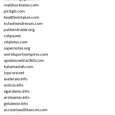
realshocknews.com
pickgb.com
healthmistakes.com
ksfashiondresses.com
patterntrader.org
cnhpa.net
sitalotus.com
supernotes.org
worldsportsempires.com
updatecentral360.com
katamastah.com
zqscore.net
aseleraio.info
asticio.info
egardenio.info
arxteamio.info
getalexio.info
accountaudittaxcon.com