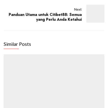
Next
Panduan Utama untuk Citibet88: Semua
yang Perlu Anda Ketahui
Similar Posts