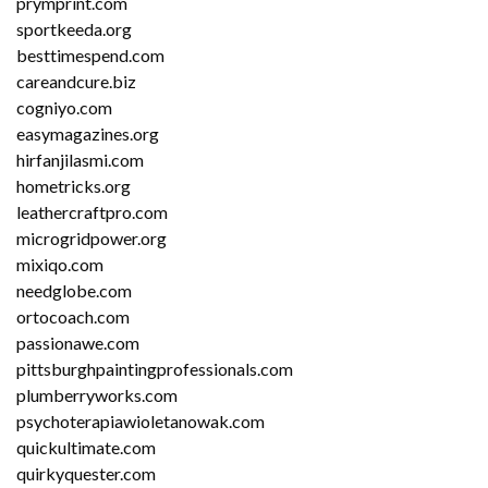
prymprint.com
sportkeeda.org
besttimespend.com
careandcure.biz
cogniyo.com
easymagazines.org
hirfanjilasmi.com
hometricks.org
leathercraftpro.com
microgridpower.org
mixiqo.com
needglobe.com
ortocoach.com
passionawe.com
pittsburghpaintingprofessionals.com
plumberryworks.com
psychoterapiawioletanowak.com
quickultimate.com
quirkyquester.com