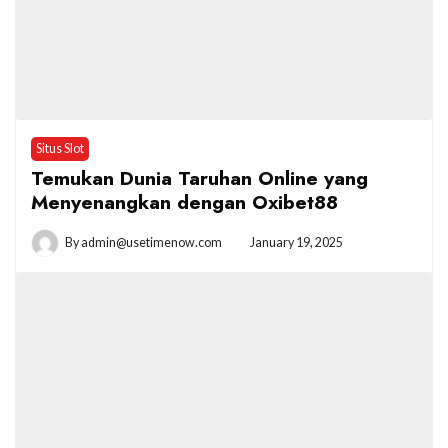
Situs Slot
Temukan Dunia Taruhan Online yang
Menyenangkan dengan Oxibet88
By
admin@usetimenow.com
January 19, 2025