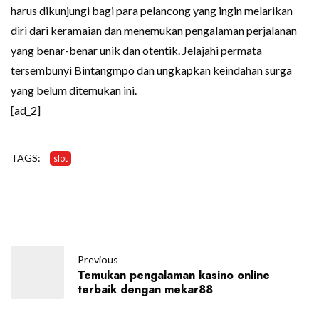
harus dikunjungi bagi para pelancong yang ingin melarikan
diri dari keramaian dan menemukan pengalaman perjalanan
yang benar-benar unik dan otentik. Jelajahi permata
tersembunyi Bintangmpo dan ungkapkan keindahan surga
yang belum ditemukan ini.
[ad_2]
TAGS:
slot
Previous
Temukan pengalaman kasino online
terbaik dengan mekar88